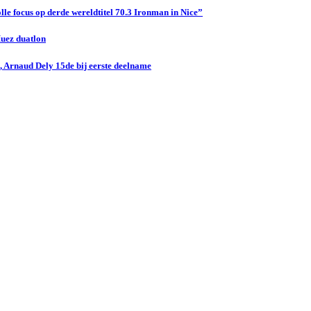
le focus op derde wereldtitel 70.3 Ironman in Nice”
Huez duatlon
 Arnaud Dely 15de bij eerste deelname