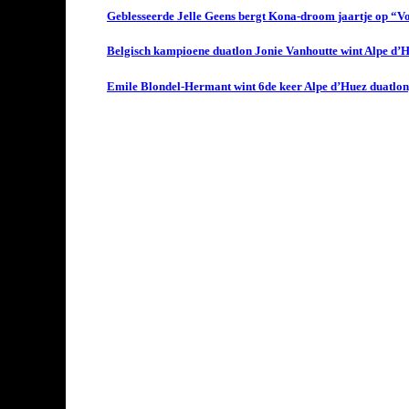
Geblesseerde Jelle Geens bergt Kona-droom jaartje op “Vol
Belgisch kampioene duatlon Jonie Vanhoutte wint Alpe d’
Emile Blondel-Hermant wint 6de keer Alpe d’Huez duatlon,