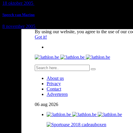
18 oktober 2005
1 min
read
Speech van Marino
8 november 2005
1 min
read
By using our website, you agree to the use of our co
Got it!
About us
Privacy
Contact
Adverteren
06
aug
2026