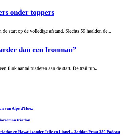
ers onder toppers
e start op de volledige afstand. Slechts 59 haalden de...
aarder dan een Ironman”
 flink aantal triatleten aan de start. De trail run...
lon van Alpe d’Huez
 Norseman triatlon
riatlon en Hawaii zonder Jelle en Lionel – 3athlon Praat 350 Podcast