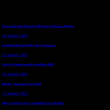
Subscribe Now
Trending News
Persconferentie Hawaii 2005 door Christian Meuser
20 oktober 2005
9 min
read
IronMan Hawaii 2005 : Bert Jammaer
22 oktober 2005
4 min
read
Faris Al-Sultan wint de IronMan 2005
16 oktober 2005
1 min
read
Belsele : moe maar tevreden
17 oktober 2005
1 min
read
Niks vergeten voor je wedstijd? Een checklist