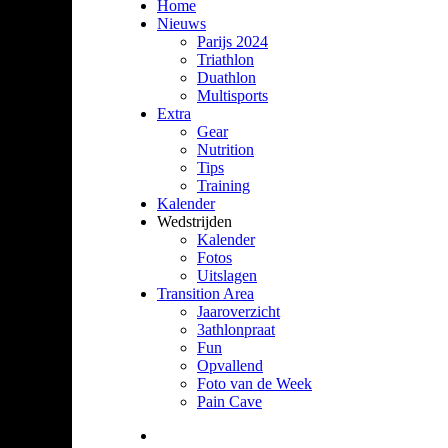
Home
Nieuws
Parijs 2024
Triathlon
Duathlon
Multisports
Extra
Gear
Nutrition
Tips
Training
Kalender
Wedstrijden
Kalender
Fotos
Uitslagen
Transition Area
Jaaroverzicht
3athlonpraat
Fun
Opvallend
Foto van de Week
Pain Cave