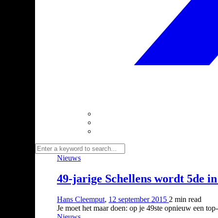
Nieuws
49-jarige Schellens wordt 5de i
Hans Cleemput
,
12 september 2015
2 min
read
Je moet het maar doen: op je 49ste opnieuw een top-5
Nieuws