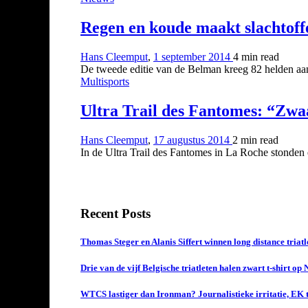
Regen en koude maakt slachtoff
Hans Cleemput
,
1 september 2014
4 min
read
De tweede editie van de Belman kreeg 82 helden aan d
Multisports
Ultra Trail des Fantomes: “Zw
Hans Cleemput
,
17 augustus 2014
2 min
read
In de Ultra Trail des Fantomes in La Roche stonden een
Recent Posts
Thomas Steger en Alanis Siffert winnen long distance triat
Drie van de vijf Belgische triatleten halen zwart t-shirt op
WTCS lastiger dan Ironman? Journalistieke irritatie, EK t