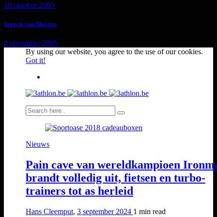
18 oktober 2005
1 min
read
Speech van Marino
8 november 2005
1 min
read
By using our website, you agree to the use of our cookies.
Got it!
Nieuws
Pain cave van wereldkampioen Ironm
brandt volledig uit, fietsen en turbo-
trainers tot as herleid
Hans Cleemput
,
3 september 2024
1 min
read