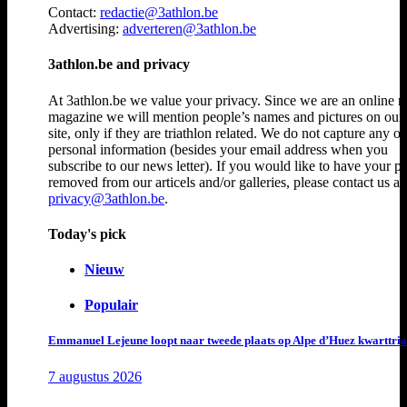
Contact:
redactie@3athlon.be
Advertising:
adverteren@3athlon.be
3athlon.be and privacy
At 3athlon.be we value your privacy. Since we are an online 
magazine we will mention people’s names and pictures on ou
site, only if they are triathlon related. We do not capture any ot
personal information (besides your email address when you
subscribe to our news letter). If you would like to have your p
removed from our articels and/or galleries, please contact us at
privacy@3athlon.be
.
Today's pick
Nieuw
Populair
Emmanuel Lejeune loopt naar tweede plaats op Alpe d’Huez kwarttria
7 augustus 2026