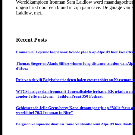
Wereldkampioen Ironman Sam Laidlow werd maandagochten
opgeschrikt door een brand in zijn pain cave. De garage van 
Laidlow, met...
Recent Posts
Emmanuel Lejeune loopt naar tweede plaats op Alpe d’Huez kwarttria
Thomas Steger en Alanis Siffert winnen long distance triatlon van Alpe
d’Huez
Drie van de vijf Belgische triatleten halen zwart t-shirt op Norseman t
WTCS lastiger dan Ironman? Journalistieke irritatie, EK triatlon en
zonder Jelle en Lionel – 3athlon Praat 350 Podcast
Geblesseerde Jelle Geens bergt Kona-droom jaartje op “Volle focus o
wereldtitel 70.3 Ironman in Nice”
Belgisch kampioene duatlon Jonie Vanhoutte wint Alpe d’Huez duatlo