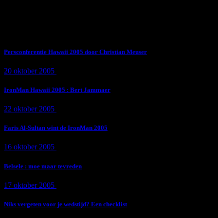
Subscribe Now
Trending News
Persconferentie Hawaii 2005 door Christian Meuser
20 oktober 2005
9 min
read
IronMan Hawaii 2005 : Bert Jammaer
22 oktober 2005
4 min
read
Faris Al-Sultan wint de IronMan 2005
16 oktober 2005
1 min
read
Belsele : moe maar tevreden
17 oktober 2005
1 min
read
Niks vergeten voor je wedstijd? Een checklist