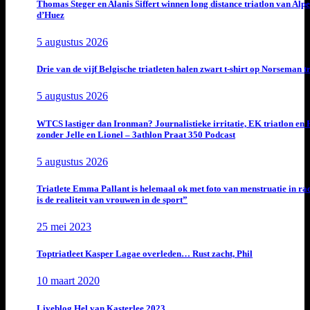
Thomas Steger en Alanis Siffert winnen long distance triatlon van Alpe
d’Huez
5 augustus 2026
Drie van de vijf Belgische triatleten halen zwart t-shirt op Norseman t
5 augustus 2026
WTCS lastiger dan Ironman? Journalistieke irritatie, EK triatlon en
zonder Jelle en Lionel – 3athlon Praat 350 Podcast
5 augustus 2026
Triatlete Emma Pallant is helemaal ok met foto van menstruatie in ra
is de realiteit van vrouwen in de sport”
25 mei 2023
Toptriatleet Kasper Lagae overleden… Rust zacht, Phil
10 maart 2020
Liveblog Hel van Kasterlee 2023