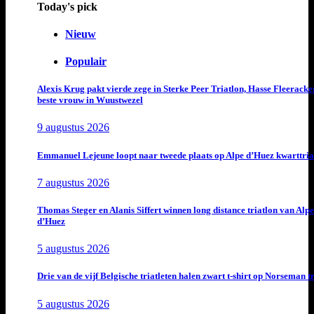
Today's pick
Nieuw
Populair
Alexis Krug pakt vierde zege in Sterke Peer Triatlon, Hasse Fleeracke
beste vrouw in Wuustwezel
9 augustus 2026
Emmanuel Lejeune loopt naar tweede plaats op Alpe d’Huez kwarttria
7 augustus 2026
Thomas Steger en Alanis Siffert winnen long distance triatlon van Alpe
d’Huez
5 augustus 2026
Drie van de vijf Belgische triatleten halen zwart t-shirt op Norseman t
5 augustus 2026