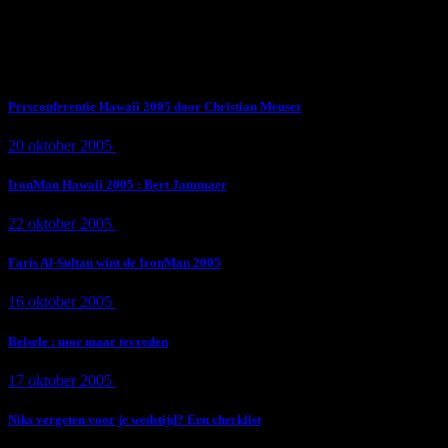
Subscribe Now
Trending News
Persconferentie Hawaii 2005 door Christian Meuser
20 oktober 2005
9 min
read
IronMan Hawaii 2005 : Bert Jammaer
22 oktober 2005
4 min
read
Faris Al-Sultan wint de IronMan 2005
16 oktober 2005
1 min
read
Belsele : moe maar tevreden
17 oktober 2005
1 min
read
Niks vergeten voor je wedstijd? Een checklist