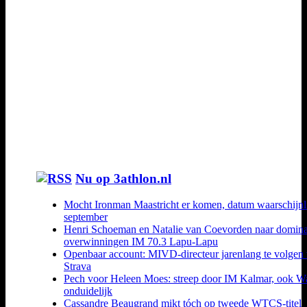
Nu op 3athlon.nl
Mocht Ironman Maastricht er komen, datum waarschijnl
september
Henri Schoeman en Natalie van Coevorden naar domin
overwinningen IM 70.3 Lapu-Lapu
Openbaar account: MIVD-directeur jarenlang te volgen 
Strava
Pech voor Heleen Moes: streep door IM Kalmar, ook W
onduidelijk
Cassandre Beaugrand mikt tóch op tweede WTCS-titel