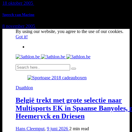
18 oktober 2005
1 min
read
Speech van Marino
8 november 2005
1 min
read
By using our website, you agree to the use of our cookies.
Got it!
Duathlon
België trekt met grote selectie naar
Multisports EK in Spaanse Banyoles, 
Heemeryck en Driesen
Hans Cleemput
,
9 juni 2026
2 min
read