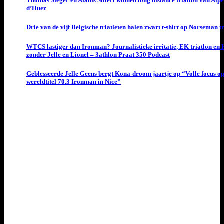
Thomas Steger en Alanis Siffert winnen long distance triatlon van Alpe
d’Huez
Drie van de vijf Belgische triatleten halen zwart t-shirt op Norseman t
WTCS lastiger dan Ironman? Journalistieke irritatie, EK triatlon en
zonder Jelle en Lionel – 3athlon Praat 350 Podcast
Geblesseerde Jelle Geens bergt Kona-droom jaartje op “Volle focus o
wereldtitel 70.3 Ironman in Nice”