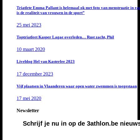
Triatlete Emma Pallant is helemaal ok met foto van menstruatie in ra
is de realiteit van vrouwen in de sport”
25 mei 2023
Toptriatleet Kasper Lagae overleden… Rust zacht, Phil
10 maart 2020
Liveblog Hel van Kasterlee 2023
17 december 2023
Vijf plaatsen in Vlaanderen waar open water zwemmen is toegestaan
17 mei 2020
Newsletter
Schrijf je nu in op de 3athlon.be nieuw