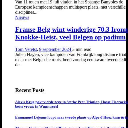
Van 11 tot en met 19 juli vinden in het Spaanse Banyoles de
Europese kampioenschappen multisport plaats, met verschille
disciplines...
Nieuws
Franse Belg wint winderige 70.3 Iron
Knokke-Heist, veel Belgen op podium
Tom Verelst
,
9 september 2024
3 min
read
Julien Hagen, vice-kampioen van Frankrijk long distance triatl
maar met Belgische roots, heeft zondag een zware tweede edit
de...
Recent Posts
Alexis Krug pakt vierde zege in Sterke Peer Triatlon, Hasse Fleeracke
beste vrouw in Wuustwezel
Emmanuel Lejeune loopt naar tweede plaats op Alpe d’Huez kwarttria