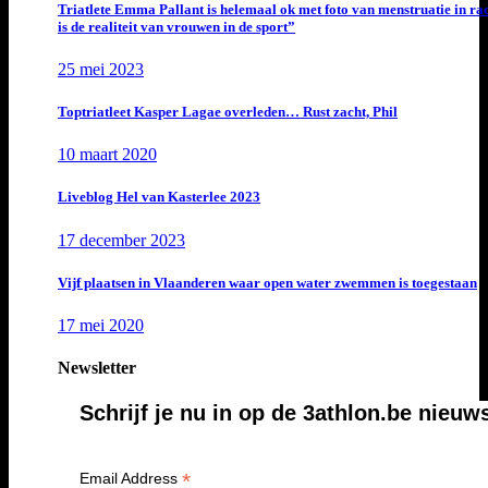
Triatlete Emma Pallant is helemaal ok met foto van menstruatie in ra
is de realiteit van vrouwen in de sport”
25 mei 2023
Toptriatleet Kasper Lagae overleden… Rust zacht, Phil
10 maart 2020
Liveblog Hel van Kasterlee 2023
17 december 2023
Vijf plaatsen in Vlaanderen waar open water zwemmen is toegestaan
17 mei 2020
Newsletter
Schrijf je nu in op de 3athlon.be nieuw
*
Email Address