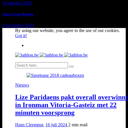
18 oktober 2005
1 min
read
Speech van Marino
8 november 2005
1 min
read
By using our website, you agree to the use of our cookies.
Got it!
Nieuws
Lize Paridaens pakt overall overwinn
in Ironman Vitoria-Gasteiz met 22
minuten voorsprong
Hans Cleemput
,
16 juli 2024
2 min
read