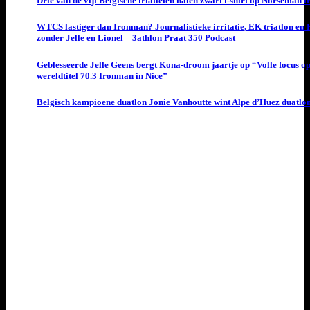
Drie van de vijf Belgische triatleten halen zwart t-shirt op Norseman t
WTCS lastiger dan Ironman? Journalistieke irritatie, EK triatlon en
zonder Jelle en Lionel – 3athlon Praat 350 Podcast
Geblesseerde Jelle Geens bergt Kona-droom jaartje op “Volle focus o
wereldtitel 70.3 Ironman in Nice”
Belgisch kampioene duatlon Jonie Vanhoutte wint Alpe d’Huez duatlo