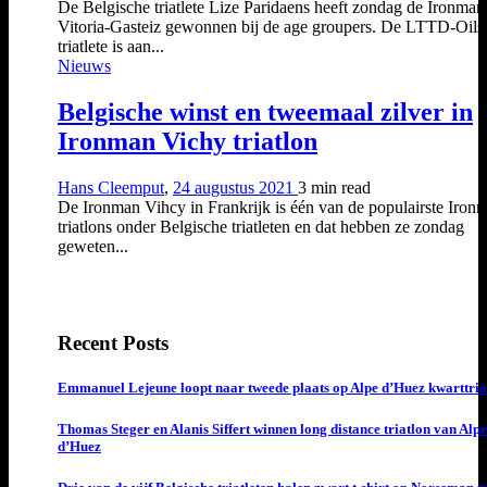
De Belgische triatlete Lize Paridaens heeft zondag de Ironman
Vitoria-Gasteiz gewonnen bij de age groupers. De LTTD-Oils
triatlete is aan...
Nieuws
Belgische winst en tweemaal zilver in
Ironman Vichy triatlon
Hans Cleemput
,
24 augustus 2021
3 min
read
De Ironman Vihcy in Frankrijk is één van de populairste Iron
triatlons onder Belgische triatleten en dat hebben ze zondag
geweten...
Recent Posts
Emmanuel Lejeune loopt naar tweede plaats op Alpe d’Huez kwarttria
Thomas Steger en Alanis Siffert winnen long distance triatlon van Alpe
d’Huez