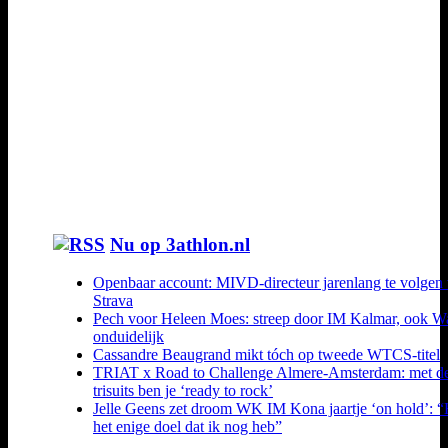
Nu op 3athlon.nl
Openbaar account: MIVD-directeur jarenlang te volgen 
Strava
Pech voor Heleen Moes: streep door IM Kalmar, ook W
onduidelijk
Cassandre Beaugrand mikt tóch op tweede WTCS-titel
TRIAT x Road to Challenge Almere-Amsterdam: met d
trisuits ben je ‘ready to rock’
Jelle Geens zet droom WK IM Kona jaartje ‘on hold’: “
het enige doel dat ik nog heb”