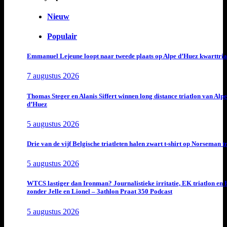
Nieuw
Populair
Emmanuel Lejeune loopt naar tweede plaats op Alpe d’Huez kwarttria
7 augustus 2026
Thomas Steger en Alanis Siffert winnen long distance triatlon van Alpe
d’Huez
5 augustus 2026
Drie van de vijf Belgische triatleten halen zwart t-shirt op Norseman t
5 augustus 2026
WTCS lastiger dan Ironman? Journalistieke irritatie, EK triatlon en
zonder Jelle en Lionel – 3athlon Praat 350 Podcast
5 augustus 2026