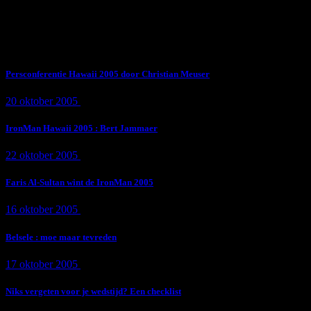
Subscribe Now
Trending News
Persconferentie Hawaii 2005 door Christian Meuser
20 oktober 2005
9 min
read
IronMan Hawaii 2005 : Bert Jammaer
22 oktober 2005
4 min
read
Faris Al-Sultan wint de IronMan 2005
16 oktober 2005
1 min
read
Belsele : moe maar tevreden
17 oktober 2005
1 min
read
Niks vergeten voor je wedstijd? Een checklist