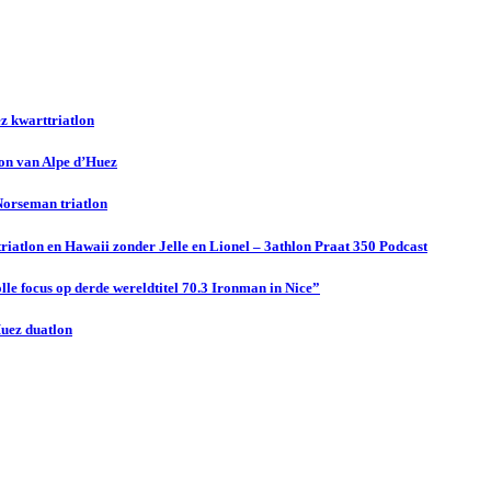
z kwarttriatlon
lon van Alpe d’Huez
 Norseman triatlon
riatlon en Hawaii zonder Jelle en Lionel – 3athlon Praat 350 Podcast
le focus op derde wereldtitel 70.3 Ironman in Nice”
Huez duatlon