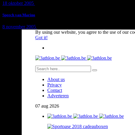
18 oktober 2005
1 min
read
Speech van Marino
8 november 2005
1 min
read
By using our website, you agree to the use of our co
Got it!
About us
Privacy
Contact
Adverteren
07
aug
2026