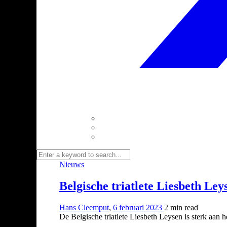
Nieuws
Belgische triatlete Liesbeth Le
Hans Cleemput
,
6 februari 2023
2 min
read
De Belgische triatlete Liesbeth Leysen is sterk aan h