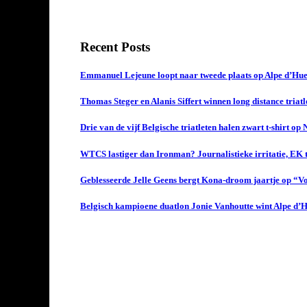
Recent Posts
Emmanuel Lejeune loopt naar tweede plaats op Alpe d’Hue
Thomas Steger en Alanis Siffert winnen long distance triat
Drie van de vijf Belgische triatleten halen zwart t-shirt op
WTCS lastiger dan Ironman? Journalistieke irritatie, EK t
Geblesseerde Jelle Geens bergt Kona-droom jaartje op “Vol
Belgisch kampioene duatlon Jonie Vanhoutte wint Alpe d’