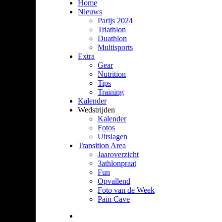
Home
Nieuws
Parijs 2024
Triathlon
Duathlon
Multisports
Extra
Gear
Nutrition
Tips
Training
Kalender
Wedstrijden
Kalender
Fotos
Uitslagen
Transition Area
Jaaroverzicht
3athlonpraat
Fun
Opvallend
Foto van de Week
Pain Cave