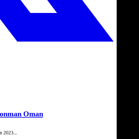
3 Ironman Oman
n 2023...