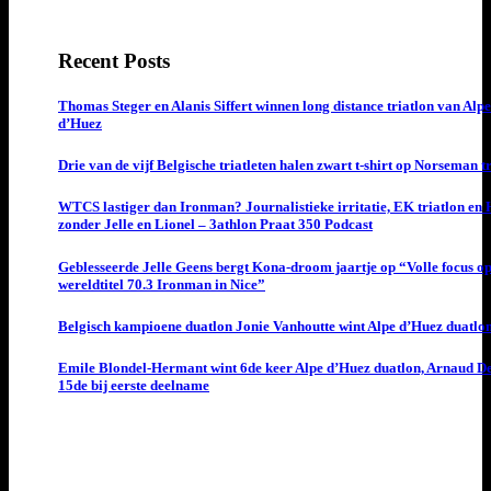
Recent Posts
Thomas Steger en Alanis Siffert winnen long distance triatlon van Alpe
d’Huez
Drie van de vijf Belgische triatleten halen zwart t-shirt op Norseman t
WTCS lastiger dan Ironman? Journalistieke irritatie, EK triatlon en
zonder Jelle en Lionel – 3athlon Praat 350 Podcast
Geblesseerde Jelle Geens bergt Kona-droom jaartje op “Volle focus o
wereldtitel 70.3 Ironman in Nice”
Belgisch kampioene duatlon Jonie Vanhoutte wint Alpe d’Huez duatlo
Emile Blondel-Hermant wint 6de keer Alpe d’Huez duatlon, Arnaud D
15de bij eerste deelname