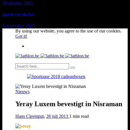
18 oktober 2005
1 min
read
Speech van Marino
8 november 2005
1 min
read
By using our website, you agree to the use of our cookies.
Got it!
Nieuws
Yeray Luxem bevestigt in Nisraman
Hans Cleemput
,
28 juli 2013
1 min
read