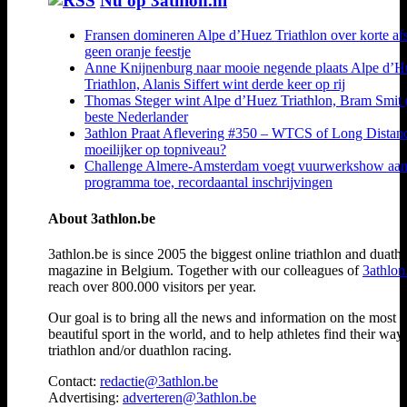
Nu op 3athlon.nl
Fransen domineren Alpe d’Huez Triathlon over korte af
geen oranje feestje
Anne Knijnenburg naar mooie negende plaats Alpe d’H
Triathlon, Alanis Siffert wint derde keer op rij
Thomas Steger wint Alpe d’Huez Triathlon, Bram Smit 
beste Nederlander
3athlon Praat Aflevering #350 – WTCS of Long Distan
moeilijker op topniveau?
Challenge Almere-Amsterdam voegt vuurwerkshow aa
programma toe, recordaantal inschrijvingen
About 3athlon.be
3athlon.be is since 2005 the biggest online triathlon and duath
magazine in Belgium. Together with our colleagues of
3athlon
reach over 800.000 visitors per year.
Our goal is to bring all the news and information on the most
beautiful sport in the world, and to help athletes find their way
triathlon and/or duathlon racing.
Contact:
redactie@3athlon.be
Advertising:
adverteren@3athlon.be