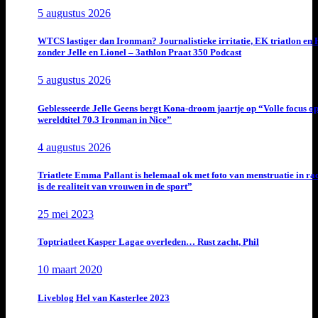
5 augustus 2026
WTCS lastiger dan Ironman? Journalistieke irritatie, EK triatlon en
zonder Jelle en Lionel – 3athlon Praat 350 Podcast
5 augustus 2026
Geblesseerde Jelle Geens bergt Kona-droom jaartje op “Volle focus o
wereldtitel 70.3 Ironman in Nice”
4 augustus 2026
Triatlete Emma Pallant is helemaal ok met foto van menstruatie in ra
is de realiteit van vrouwen in de sport”
25 mei 2023
Toptriatleet Kasper Lagae overleden… Rust zacht, Phil
10 maart 2020
Liveblog Hel van Kasterlee 2023