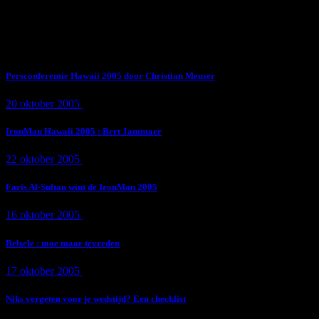
Subscribe Now
Trending News
Persconferentie Hawaii 2005 door Christian Meuser
20 oktober 2005
9 min
read
IronMan Hawaii 2005 : Bert Jammaer
22 oktober 2005
4 min
read
Faris Al-Sultan wint de IronMan 2005
16 oktober 2005
1 min
read
Belsele : moe maar tevreden
17 oktober 2005
1 min
read
Niks vergeten voor je wedstijd? Een checklist