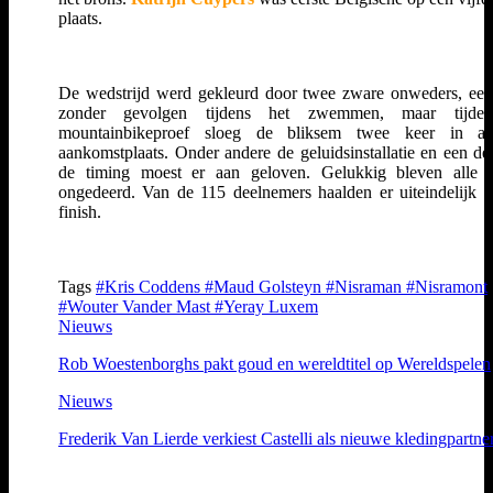
plaats.
De wedstrijd werd gekleurd door twee zware onweders, eer
zonder gevolgen tijdens het zwemmen, maar tijde
mountainbikeproef sloeg de bliksem twee keer in a
aankomstplaats. Onder andere de geluidsinstallatie en een de
de timing moest er aan geloven. Gelukkig bleven alle a
ongedeerd. Van de 115 deelnemers haalden er uiteindelijk 
finish.
Tags
#Kris Coddens
#Maud Golsteyn
#Nisraman
#Nisramont
#Wouter Vander Mast
#Yeray Luxem
Nieuws
Rob Woestenborghs pakt goud en wereldtitel op Wereldspelen
Nieuws
Frederik Van Lierde verkiest Castelli als nieuwe kledingpartne