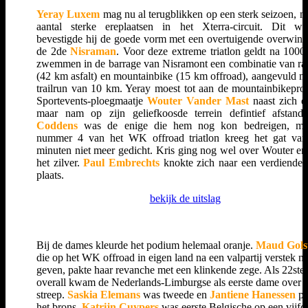
Yeray Luxem
mag nu al terugblikken op een sterk seizoen, m
aantal sterke ereplaatsen in het Xterra-circuit. Dit w
bevestigde hij de goede vorm met een overtuigende overwinn
de 2de
Nisraman
. Voor deze extreme triatlon geldt na 1000
zwemmen in de barrage van Nisramont een combinatie van rac
(42 km asfalt) en mountainbike (15 km offroad), aangevuld m
trailrun van 10 km. Yeray moest tot aan de mountainbikeproe
Sportevents-ploegmaatje
Wouter Vander Mast
naast zich d
maar nam op zijn geliefkoosde terrein defintief afstan
Coddens
was de enige die hem nog kon bedreigen, ma
nummer 4 van het WK offroad triatlon kreeg het gat va
minuten niet meer gedicht. Kris ging nog wel over Wouter en
het zilver.
Paul Embrechts
knokte zich naar een verdiende 
plaats.
bekijk de uitslag
Bij de dames kleurde het podium helemaal oranje.
Maud Gols
die op het WK offroad in eigen land na een valpartij verstek m
geven, pakte haar revanche met een klinkende zege. Als 22ste
overall kwam de Nederlands-Limburgse als eerste dame over 
streep.
Saskia Elemans
was tweede en
Jantiene Hanessen
pa
het brons.
Katrijn Cuypers
was eerste Belgische op een vijfd