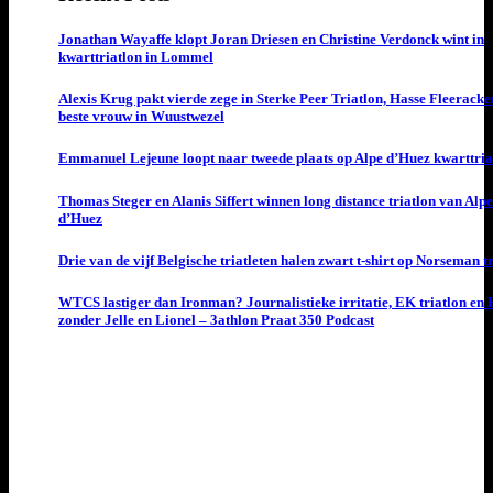
Jonathan Wayaffe klopt Joran Driesen en Christine Verdonck wint in
kwarttriatlon in Lommel
Alexis Krug pakt vierde zege in Sterke Peer Triatlon, Hasse Fleeracke
beste vrouw in Wuustwezel
Emmanuel Lejeune loopt naar tweede plaats op Alpe d’Huez kwarttria
Thomas Steger en Alanis Siffert winnen long distance triatlon van Alpe
d’Huez
Drie van de vijf Belgische triatleten halen zwart t-shirt op Norseman t
WTCS lastiger dan Ironman? Journalistieke irritatie, EK triatlon en
zonder Jelle en Lionel – 3athlon Praat 350 Podcast