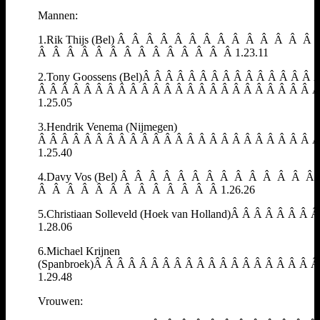
Mannen:
1.Rik Thijs (Bel) Â Â Â Â Â Â Â Â Â Â Â Â Â Â
Â Â Â Â Â Â Â Â Â Â Â Â Â Â 1.23.11
2.Tony Goossens (Bel)Â Â Â Â Â Â Â Â Â Â Â Â Â Â Â 
Â Â Â Â Â Â Â Â Â Â Â Â Â Â Â Â Â Â Â Â Â Â Â Â 
1.25.05
3.Hendrik Venema (Nijmegen)
Â Â Â Â Â Â Â Â Â Â Â Â Â Â Â Â Â Â Â Â Â Â Â Â 
1.25.40
4.Davy Vos (Bel) Â Â Â Â Â Â Â Â Â Â Â Â Â 
Â Â Â Â Â Â Â Â Â Â Â Â Â 1.26.26
5.Christiaan Solleveld (Hoek van Holland)Â Â Â Â Â Â Â 
1.28.06
6.Michael Krijnen
(Spanbroek)Â Â Â Â Â Â Â Â Â Â Â Â Â Â Â Â Â Â Â 
1.29.48
Vrouwen: