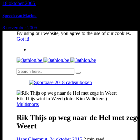
18 oktober 2005
1 min
read
Speech van Marino
8 november 2005
1 min
read
By using our website, you agree to the use of our cookies.
Got it!
Rik Thijs wint in Weert (foto: Kim Willekens)
Multisports
Rik Thijs op weg naar de Hel met zege
Weert
Hans Cleemput
,
24 oktober 2015
2 min
read