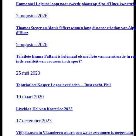
Emmanuel Lejeune loopt naar tweede plaats op Alpe d’Huez kwarttria
7 augustus 2026
Thomas Steger en Alanis Siffert winnen long distance triatlon van Alpe
d’Huez
5 augustus 2026
Triatlete Emma Pallant is helemaal ok met foto van menstruatie in ra
is de realiteit van vrouwen in de sport”
25 mei 2023
Toptriatleet Kasper Lagae overleden… Rust zacht, Phil
10 maart 2020
Liveblog Hel van Kasterlee 2023
17 december 2023
Vijf plaatsen in Vlaanderen waar open water zwemmen is toegestaan