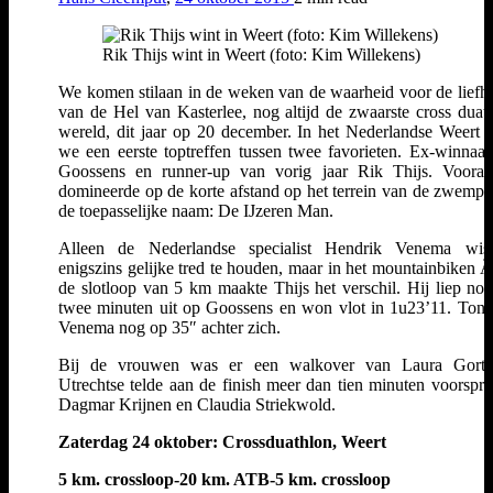
Rik Thijs wint in Weert (foto: Kim Willekens)
We komen stilaan in de weken van de waarheid voor de liefh
van de Hel van Kasterlee, nog altijd de zwaarste cross duatl
wereld, dit jaar op 20 december. In het Nederlandse Weert 
we een eerste toptreffen tussen twee favorieten. Ex-winnaa
Goossens en runner-up van vorig jaar Rik Thijs. Vooral
domineerde op de korte afstand op het terrein van de zwempl
de toepasselijke naam: De IJzeren Man.
Alleen de Nederlandse specialist Hendrik Venema wis
enigszins gelijke tred te houden, maar in het mountainbiken 
de slotloop van 5 km maakte Thijs het verschil. Hij liep nog
twee minuten uit op Goossens en won vlot in 1u23’11. Tony
Venema nog op 35″ achter zich.
Bij de vrouwen was er een walkover van Laura Gorte
Utrechtse telde aan de finish meer dan tien minuten voorspr
Dagmar Krijnen en Claudia Striekwold.
Zaterdag 24 oktober: Crossduathlon, Weert
5 k
m. crossloop-20 km. ATB-5 km. crossloop