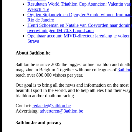
Resultaten World Triathlon Cup Asuncion: Valentin van
Wersch 41e
Ognjen Stojanovic en Djenyfer Arnold winnen Ironman
Rio de Janeiro
Henri Schoeman en Natalie van Coevorden naar domin
overwinningen IM 70.3 Lapu-Lapu
Openbaar account: MIVD-directeur jarenlang te volgen 
Strava
About 3athlon.be
3athlon.be is since 2005 the biggest online triathlon and duath
magazine in Belgium. Together with our colleagues of
3athlon
reach over 800.000 visitors per year.
Our goal is to bring all the news and information on the most
beautiful sport in the world, and to help athletes find their way
triathlon and/or duathlon racing.
Contact:
redactie@3athlon.be
Advertising:
adverteren@3athlon.be
3athlon.be and privacy