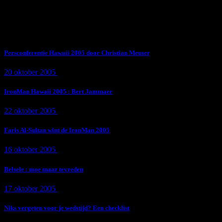
Subscribe Now
Trending News
Persconferentie Hawaii 2005 door Christian Meuser
20 oktober 2005
9 min
read
IronMan Hawaii 2005 : Bert Jammaer
22 oktober 2005
4 min
read
Faris Al-Sultan wint de IronMan 2005
16 oktober 2005
1 min
read
Belsele : moe maar tevreden
17 oktober 2005
1 min
read
Niks vergeten voor je wedstijd? Een checklist