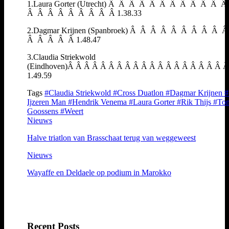
1.Laura Gorter (Utrecht) Â Â Â Â Â Â Â Â Â Â Â 
Â Â Â Â Â Â Â Â Â 1.38.33
2.Dagmar Krijnen (Spanbroek) Â Â Â Â Â Â Â Â Â 
Â Â Â Â Â 1.48.47
3.Claudia Striekwold
(Eindhoven)Â Â Â Â Â Â Â Â Â Â Â Â Â Â Â Â Â Â Â 
1.49.59
Tags
#Claudia Striekwold
#Cross Duatlon
#Dagmar Krijnen
#
Ijzeren Man
#Hendrik Venema
#Laura Gorter
#Rik Thijs
#To
Goossens
#Weert
Nieuws
Halve triatlon van Brasschaat terug van weggeweest
Nieuws
Wayaffe en Deldaele op podium in Marokko
Recent Posts