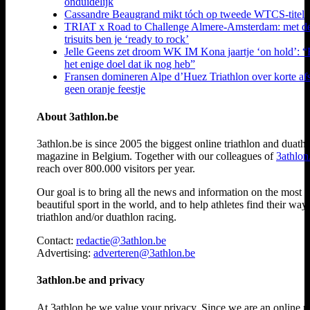
onduidelijk
Cassandre Beaugrand mikt tóch op tweede WTCS-titel
TRIAT x Road to Challenge Almere-Amsterdam: met d
trisuits ben je ‘ready to rock’
Jelle Geens zet droom WK IM Kona jaartje ‘on hold’: “
het enige doel dat ik nog heb”
Fransen domineren Alpe d’Huez Triathlon over korte af
geen oranje feestje
About 3athlon.be
3athlon.be is since 2005 the biggest online triathlon and duath
magazine in Belgium. Together with our colleagues of
3athlon
reach over 800.000 visitors per year.
Our goal is to bring all the news and information on the most
beautiful sport in the world, and to help athletes find their way
triathlon and/or duathlon racing.
Contact:
redactie@3athlon.be
Advertising:
adverteren@3athlon.be
3athlon.be and privacy
At 3athlon.be we value your privacy. Since we are an online 