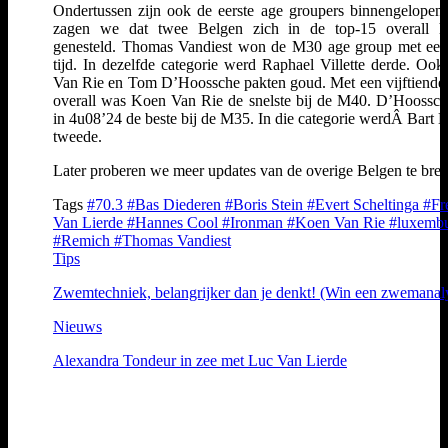
Ondertussen zijn ook de eerste age groupers binnengelopen
zagen we dat twee Belgen zich in de top-15 overall h
genesteld. Thomas Vandiest won de M30 age group met ee
tijd. In dezelfde categorie werd Raphael Villette derde. Oo
Van Rie en Tom D’Hoossche pakten goud. Met een vijftiende 
overall was Koen Van Rie de snelste bij de M40. D’Hoossc
in 4u08’24 de beste bij de M35. In die categorie werdÂ Bart 
tweede.
Later proberen we meer updates van de overige Belgen te bre
Tags
#70.3
#Bas Diederen
#Boris Stein
#Evert Scheltinga
#Fr
Van Lierde
#Hannes Cool
#Ironman
#Koen Van Rie
#luxemb
#Remich
#Thomas Vandiest
Tips
Zwemtechniek, belangrijker dan je denkt! (Win een zwemanal
Nieuws
Alexandra Tondeur in zee met Luc Van Lierde