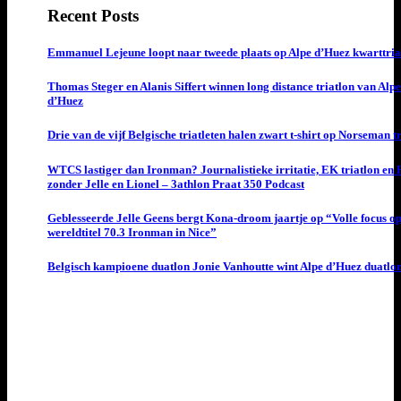
Recent Posts
Emmanuel Lejeune loopt naar tweede plaats op Alpe d’Huez kwarttria
Thomas Steger en Alanis Siffert winnen long distance triatlon van Alpe
d’Huez
Drie van de vijf Belgische triatleten halen zwart t-shirt op Norseman t
WTCS lastiger dan Ironman? Journalistieke irritatie, EK triatlon en
zonder Jelle en Lionel – 3athlon Praat 350 Podcast
Geblesseerde Jelle Geens bergt Kona-droom jaartje op “Volle focus o
wereldtitel 70.3 Ironman in Nice”
Belgisch kampioene duatlon Jonie Vanhoutte wint Alpe d’Huez duatlo