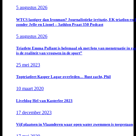
5 augustus 2026
WTCS lastiger dan Ironman? Journalistieke irritatie, EK triatlon en
zonder Jelle en Lionel – 3athlon Praat 350 Podcast
5 augustus 2026
Triatlete Emma Pallant is helemaal ok met foto van menstruatie in ra
is de realiteit van vrouwen in de sport”
25 mei 2023
Toptriatleet Kasper Lagae overleden… Rust zacht, Phil
10 maart 2020
Liveblog Hel van Kasterlee 2023
17 december 2023
Vijf plaatsen in Vlaanderen waar open water zwemmen is toegestaan