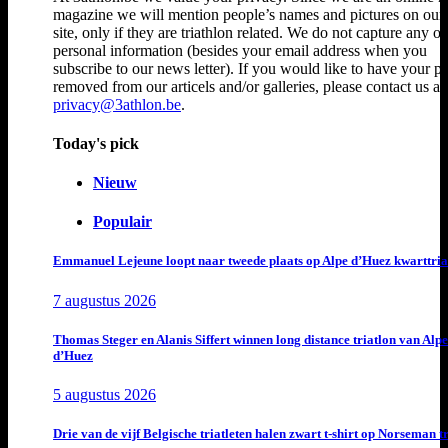
magazine we will mention people’s names and pictures on ou
site, only if they are triathlon related. We do not capture any ot
personal information (besides your email address when you
subscribe to our news letter). If you would like to have your p
removed from our articels and/or galleries, please contact us at
privacy@3athlon.be
.
Today's pick
Nieuw
Populair
Emmanuel Lejeune loopt naar tweede plaats op Alpe d’Huez kwarttria
7 augustus 2026
Thomas Steger en Alanis Siffert winnen long distance triatlon van Alpe
d’Huez
5 augustus 2026
Drie van de vijf Belgische triatleten halen zwart t-shirt op Norseman t