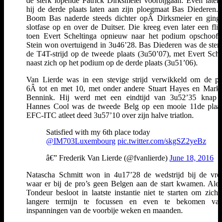
de sterk lopende Patrick Dirksmeier voorbijgaan. Even later
hij de derde plaats laten aan zijn ploegmaat Bas Diederen
Boom Bas naderde steeds dichter opÂ Dirksmeier en ging
slotfase op en over de Duitser. Die kreeg even later een flin
toen Evert Scheltinga opnieuw naar het podium opschoof.
Stein won overtuigend in 3u46’28. Bas Diederen was de sterk
de T4T-strijd op de tweede plaats (3u50’07), met Evert Sche
naast zich op het podium op de derde plaats (3u51’06).
Van Lierde was in een stevige strijd verwikkeld om de pl
6Â tot en met 10, met onder andere Stuart Hayes en Mar
Bennink. Hij werd met een eindtijd van 3u52’35 knap z
Hannes Cool was de tweede Belg op een mooie 11de plaa
EFC-ITC atleet deed 3u57’10 over zijn halve triatlon.
Satisfied with my 6th place today
@IM703Luxembourg
pic.twitter.com/skgSZ2yeBz
â€” Frederik Van Lierde (@fvanlierde)
June 18, 2016
Natascha Schmitt won in 4u17’28 de wedstrijd bij de vr
waar er bij de pro’s geen Belgen aan de start kwamen. Ale
Tondeur besloot in laatste instantie niet te starten om zich
langere termijn te focussen en even te bekomen van
inspanningen van de voorbije weken en maanden.