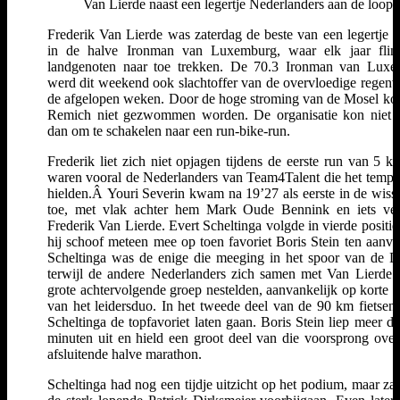
Van Lierde naast een legertje Nederlanders aan de loop
Frederik Van Lierde was zaterdag de beste van een legertje 
in de halve Ironman van Luxemburg, waar elk jaar flin
landgenoten naar toe trekken. De 70.3 Ironman van Lux
werd dit weekend ook slachtoffer van de overvloedige regenv
de afgelopen weken. Door de hoge stroming van de Mosel kon
Remich niet gezwommen worden. De organisatie kon niet 
dan om te schakelen naar een run-bike-run.
Frederik liet zich niet opjagen tijdens de eerste run van 5 k
waren vooral de Nederlanders van Team4Talent die het temp
hielden.Â Youri Severin kwam na 19’27 als eerste in de wiss
toe, met vlak achter hem Mark Oude Bennink en iets ve
Frederik Van Lierde. Evert Scheltinga volgde in vierde positie
hij schoof meteen mee op toen favoriet Boris Stein ten aanval
Scheltinga was de enige die meeging in het spoor van de Du
terwijl de andere Nederlanders zich samen met Van Lierde 
grote achtervolgende groep nestelden, aanvankelijk op korte a
van het leidersduo. In het tweede deel van de 90 km fietsen
Scheltinga de topfavoriet laten gaan. Boris Stein liep meer da
minuten uit en hield een groot deel van die voorsprong over
afsluitende halve marathon.
Scheltinga had nog een tijdje uitzicht op het podium, maar zag