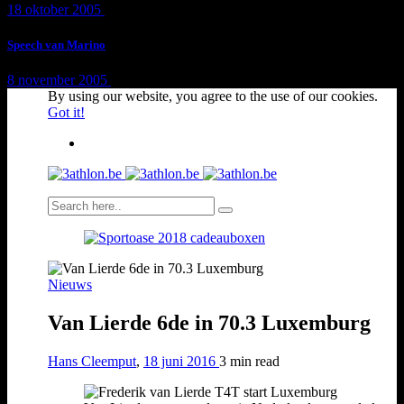
18 oktober 2005
1 min
read
Speech van Marino
8 november 2005
1 min
read
By using our website, you agree to the use of our cookies.
Got it!
Nieuws
Van Lierde 6de in 70.3 Luxemburg
Hans Cleemput
,
18 juni 2016
3 min
read