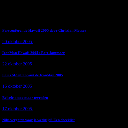
Subscribe Now
Trending News
Persconferentie Hawaii 2005 door Christian Meuser
20 oktober 2005
9 min
read
IronMan Hawaii 2005 : Bert Jammaer
22 oktober 2005
4 min
read
Faris Al-Sultan wint de IronMan 2005
16 oktober 2005
1 min
read
Belsele : moe maar tevreden
17 oktober 2005
1 min
read
Niks vergeten voor je wedstijd? Een checklist