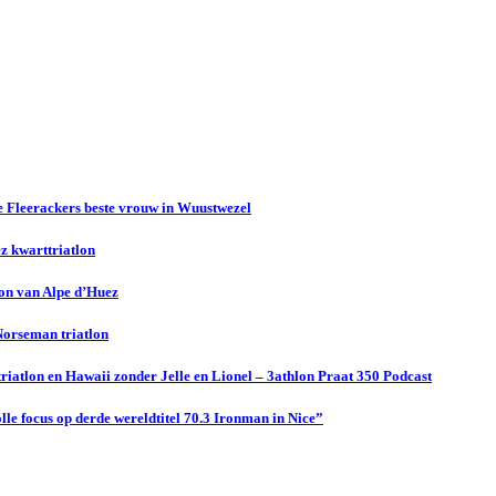
se Fleerackers beste vrouw in Wuustwezel
z kwarttriatlon
lon van Alpe d’Huez
 Norseman triatlon
riatlon en Hawaii zonder Jelle en Lionel – 3athlon Praat 350 Podcast
le focus op derde wereldtitel 70.3 Ironman in Nice”