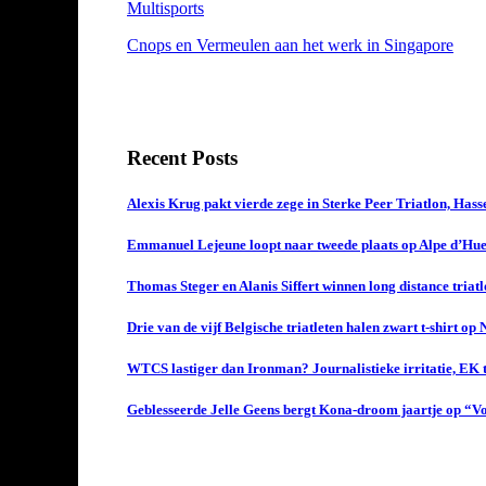
Multisports
Cnops en Vermeulen aan het werk in Singapore
Recent Posts
Alexis Krug pakt vierde zege in Sterke Peer Triatlon, Has
Emmanuel Lejeune loopt naar tweede plaats op Alpe d’Hue
Thomas Steger en Alanis Siffert winnen long distance triat
Drie van de vijf Belgische triatleten halen zwart t-shirt op
WTCS lastiger dan Ironman? Journalistieke irritatie, EK t
Geblesseerde Jelle Geens bergt Kona-droom jaartje op “Vol