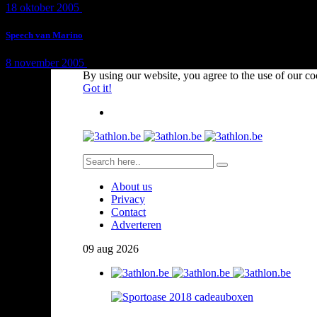
18 oktober 2005
1 min
read
Speech van Marino
8 november 2005
1 min
read
By using our website, you agree to the use of our co
Got it!
About us
Privacy
Contact
Adverteren
09
aug
2026