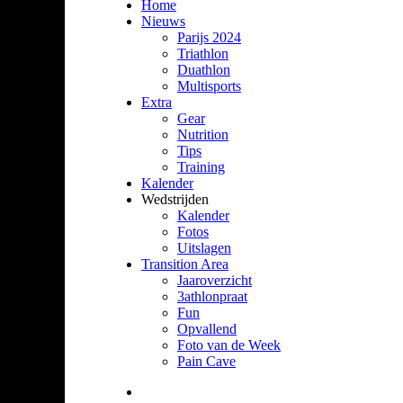
Home
Nieuws
Parijs 2024
Triathlon
Duathlon
Multisports
Extra
Gear
Nutrition
Tips
Training
Kalender
Wedstrijden
Kalender
Fotos
Uitslagen
Transition Area
Jaaroverzicht
3athlonpraat
Fun
Opvallend
Foto van de Week
Pain Cave