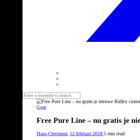
Gear
Free Pure Line – nu gratis je n
Hans Cleemput
,
12 februari 2018
1 min
read