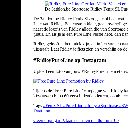
De 3athlon.be Sportoase Ridley Fenix SL Pure
De 3athlon.be Ridley Fenix SL oogstte al heel wat l
Line van Ridley. Een custom kleur, geen overtollige 
naast de logo’s van Ridley alleen die van Sportoase
gratis. En als je al een Pure Line versie hebt, dan 
Ridley gelooft in het uniek zijn, en in het streven n
uitstraalt. Laat Ridley je fiets zien en verschijn op d
#RidleyPureLine op Instagram
Upload een foto van jouw #RidleyPureLine met deze h
Tijdens de ‘Free Pure Line’ campagne van Ridley kan 
kies tussen bijna 60 verschillende kleuren, combineer
Tags
#Fenix SL
#Pure Line
#ridley
#Sportoase
#SW
Duathlon
Geen doping in Vlaamse tri- en duatlon in 2017