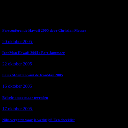
Subscribe Now
Trending News
Persconferentie Hawaii 2005 door Christian Meuser
20 oktober 2005
9 min
read
IronMan Hawaii 2005 : Bert Jammaer
22 oktober 2005
4 min
read
Faris Al-Sultan wint de IronMan 2005
16 oktober 2005
1 min
read
Belsele : moe maar tevreden
17 oktober 2005
1 min
read
Niks vergeten voor je wedstijd? Een checklist