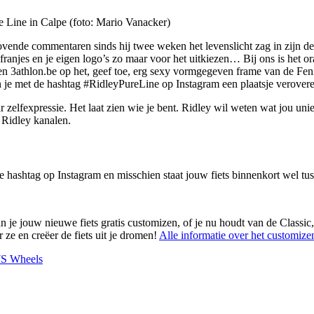
 Line in Calpe (foto: Mario Vanacker)
ovende commentaren sinds hij twee weken het levenslicht zag in zijn d
franjes en je eigen logo’s zo maar voor het uitkiezen… Bij ons is het 
 en 3athlon.be op het, geef toe, erg sexy vormgegeven frame van de Fen
kan je met de hashtag #RidleyPureLine op Instagram een plaatsje verovere
aar zelfexpressie. Het laat zien wie je bent. Ridley wil weten wat jou u
e Ridley kanalen.
ashtag op Instagram en misschien staat jouw fiets binnenkort wel tusse
je jouw nieuwe fiets gratis customizen, of je nu houdt van de Classic, 
 ze en creëer de fiets uit je dromen!
Alle informatie over het customize
S Wheels