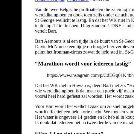
Van de twee Belgische proftriatleten die zaterdag 7
wereldkampioen en dook toen zelfs onder de acht uur n
St-George wellicht te lastig. En dat het WK niet in K
in de top-12 te finishen. Uitgezonderd 1 DNF is mij
vertelt Bart.
Bart Aernouts is al een tijdje in de buurt van St-G
David McNamee een tijdje op hoogte hier verbleven, o
palmt het Ironman-circus zowat de hele stad in. St-Ge
“Marathon wordt voor iedereen lastig”
https://www.instagram.com/p/CdEGq01K4bh
Dat het WK niet in Hawaii is, deert Bart niet zo. “He
wie wereldkampioen is dat maar een goeie vijf maande
vooral heel hard gefietst zal worden. Het wordt zaak
Voor Bart wordt het wellicht zaak om zo snel mogeli
wordt effectief een hele korte nacht. We moeten van 
Het water is ongeveer 14 graden en ik heb al in kou
Ik denk dat iedereen het na twee-derde van de marat
“Top-12 en slot voor Kona”