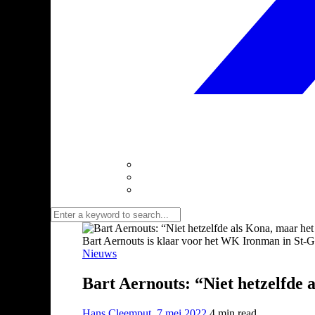
Bart Aernouts is klaar voor het WK Ironman in St-Ge
Nieuws
Bart Aernouts: “Niet hetzelfde 
Hans Cleemput
,
7 mei 2022
4 min
read