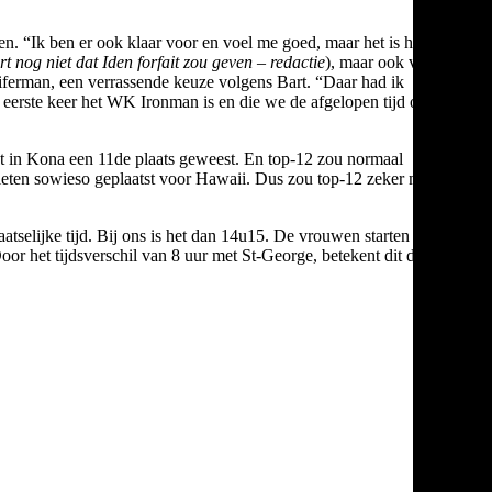
n. “Ik ben er ook klaar voor en voel me goed, maar het is heel
t nog niet dat Iden forfait zou geven – redactie
), maar ook van
iferman, een verrassende keuze volgens Bart. “Daar had ik
e eerste keer het WK Ironman is en die we de afgelopen tijd ook
aat in Kona een 11de plaats geweest. En top-12 zou normaal
iatleten sowieso geplaatst voor Hawaii. Dus zou top-12 zeker moeten
elijke tijd. Bij ons is het dan 14u15. De vrouwen starten vijf
Door het tijdsverschil van 8 uur met St-George, betekent dit dat de