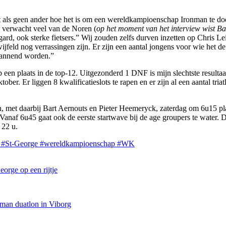
eet als geen ander hoe het is om een wereldkampioenschap Ironman te doe
Ik verwacht veel van de Noren (
op het moment van het interview wist Bar
d, ook sterke fietsers.” Wij zouden zelfs durven inzetten op Chris Le
jfeld nog verrassingen zijn. Er zijn een aantal jongens voor wie het d
spannend worden.”
op een plaats in de top-12. Uitgezonderd 1 DNF is mijn slechtste result
ober. Er liggen 8 kwalificatieslots te rapen en er zijn al een aantal tr
et daarbij Bart Aernouts en Pieter Heemeryck, zaterdag om 6u15 plaats
r. Vanaf 6u45 gaat ook de eerste startwave bij de age groupers te water. 
 22 u.
e
#St-George
#wereldkampioenschap
#WK
orge op een rijtje
man duatlon in Viborg