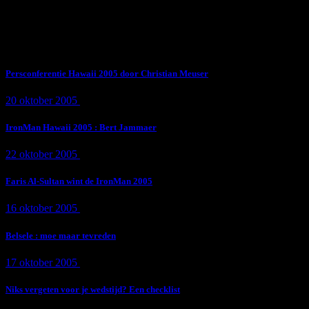
Subscribe Now
Trending News
Persconferentie Hawaii 2005 door Christian Meuser
20 oktober 2005
9 min
read
IronMan Hawaii 2005 : Bert Jammaer
22 oktober 2005
4 min
read
Faris Al-Sultan wint de IronMan 2005
16 oktober 2005
1 min
read
Belsele : moe maar tevreden
17 oktober 2005
1 min
read
Niks vergeten voor je wedstijd? Een checklist