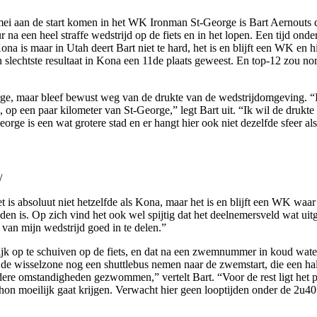
 mei aan de start komen in het WK Ironman St-George is Bart Aernouts 
a een heel straffe wedstrijd op de fiets en in het lopen. Een tijd onde
ona is maar in Utah deert Bart niet te hard, het is en blijft een WK en 
n slechtste resultaat in Kona een 11de plaats geweest. En top-12 zou n
eorge, maar bleef bewust weg van de drukte van de wedstrijdomgeving. 
p een paar kilometer van St-George,” legt Bart uit. “Ik wil de drukte 
orge is een wat grotere stad en er hangt hier ook niet dezelfde sfeer al
/
t is absoluut niet hetzelfde als Kona, maar het is en blijft een WK waa
n is. Op zich vind het ook wel spijtig dat het deelnemersveld wat uitge
 van mijn wedstrijd goed in te delen.”
jk op te schuiven op de fiets, en dat na een zwemnummer in koud water
de wisselzone nog een shuttlebus nemen naar de zwemstart, die een halfu
dere omstandigheden gezwommen,” vertelt Bart. “Voor de rest ligt het p
hon moeilijk gaat krijgen. Verwacht hier geen looptijden onder de 2u40