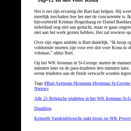
Het is net zijn ervaring die Bart kan helpen. Hij w
moeilijk inschatten hoe het met de concurrentie is. 
bijvoorbeeld Kristian Hogenhaug en Daniel Baekkegar
inderdaad nog niet aan gedacht, maar er gaan ongetwi
niet aan het werk gezien hebben. Het zal sowieso 
Over zijn eigen ambitie is Bart duidelijk. “Ik hoop 
voldoende moeten zijn voor een slot voor Kona in okt
volstaan,” aldus Bart.
Op het WK Ironman in St-George starten de mannen, m
minuten later en de para-triatleten tien minuten late
eerste triatleten aan de finish verwacht worden tegen
Tags
#Bart Aernouts
#Ironman
#Ironman St-Georg
Nieuws
Alle 21 Belgische triatleten in het WK Ironman St-Ge
Duathlon
Kenneth Vandendriessche pakt brons op WK Power