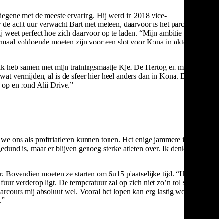
degene met de meeste ervaring. Hij werd in 2018 vice-
r de acht uur verwacht Bart niet meteen, daarvoor is het parcours in
hij weet perfect hoe zich daarvoor op te laden. “Mijn ambitie is om
ormaal voldoende moeten zijn voor een slot voor Kona in oktober,”
“Ik heb samen met mijn trainingsmaatje Kjel De Hertog en met
wat vermijden, al is de sfeer hier heel anders dan in Kona. Daar
s op en rond Alii Drive.”
r we ons als proftriatleten kunnen tonen. Het enige jammere is dat
dund is, maar er blijven genoeg sterke atleten over. Ik denk dat er
. Bovendien moeten ze starten om 6u15 plaatselijke tijd. “Het
ur verderop ligt. De temperatuur zal op zich niet zo’n rol spelen.
arcours mij absoluut wel. Vooral het lopen kan erg lastig worden.
.”