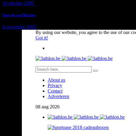
18 oktober 2005
1 min
read
Speech van Marino
8 november 2005
1 min
read
By using our website, you agree to the use of our co
Got it!
About us
Privacy
Contact
Adverteren
08
aug
2026