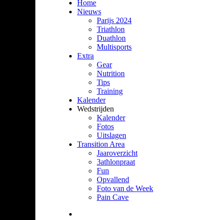
Home
Nieuws
Parijs 2024
Triathlon
Duathlon
Multisports
Extra
Gear
Nutrition
Tips
Training
Kalender
Wedstrijden
Kalender
Fotos
Uitslagen
Transition Area
Jaaroverzicht
3athlonpraat
Fun
Opvallend
Foto van de Week
Pain Cave