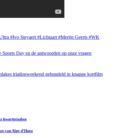
Ultra
#Ivo Steyaert
#Lichtaart
#Merijn Geerts
#WK
ce Sports Day en de antwoorden op onze vragen
enlakes triatlonweekend gebundeld in knappe kortfilm
z kwarttriatlon
lon van Alpe d’Huez