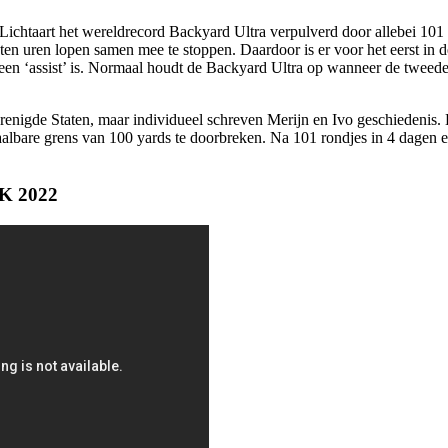
 Lichtaart het wereldrecord Backyard Ultra verpulverd door allebei 101 
en uren lopen samen mee te stoppen. Daardoor is er voor het eerst in 
een ‘assist’ is. Normaal houdt de Backyard Ultra op wanneer de tweede lo
nigde Staten, maar individueel schreven Merijn en Ivo geschiedenis. E
albare grens van 100 yards te doorbreken. Na 101 rondjes in 4 dagen e
WK 2022