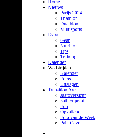
Home
Nieuws
Parijs 2024
Triathlon
Duathlon
Multisports
Extra
Gear
Nutrition
Tips
Training
Kalender
Wedstrijden
Kalender
Fotos
Uitslagen
Transition Area
Jaaroverzicht
3athlonpraat
Fun
Opvallend
Foto van de Week
Pain Cave