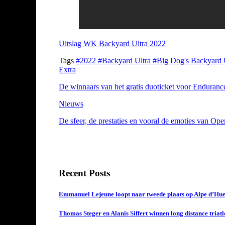
Uitslag WK Backyard Ultra 2022
Tags
#2022
#Backyard Ultra
#Big Dog's Backyard 
Extra
De winnaars van het gratis duoticket voor Enduran
Nieuws
De sfeer, de prestaties en vooral de emoties van Op
Recent Posts
Emmanuel Lejeune loopt naar tweede plaats op Alpe d’Hue
Thomas Steger en Alanis Siffert winnen long distance triat