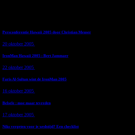
Subscribe Now
Trending News
Persconferentie Hawaii 2005 door Christian Meuser
20 oktober 2005
9 min
read
IronMan Hawaii 2005 : Bert Jammaer
22 oktober 2005
4 min
read
Faris Al-Sultan wint de IronMan 2005
16 oktober 2005
1 min
read
Belsele : moe maar tevreden
17 oktober 2005
1 min
read
Niks vergeten voor je wedstijd? Een checklist