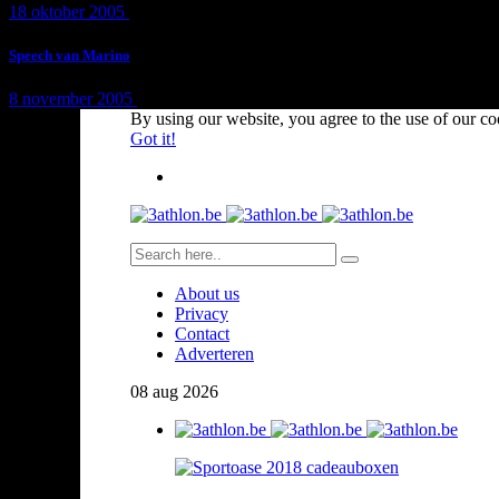
18 oktober 2005
1 min
read
Speech van Marino
8 november 2005
1 min
read
By using our website, you agree to the use of our co
Got it!
About us
Privacy
Contact
Adverteren
08
aug
2026