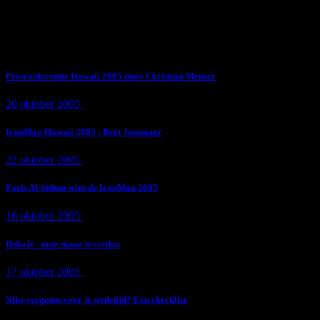
Subscribe Now
Trending News
Persconferentie Hawaii 2005 door Christian Meuser
20 oktober 2005
9 min
read
IronMan Hawaii 2005 : Bert Jammaer
22 oktober 2005
4 min
read
Faris Al-Sultan wint de IronMan 2005
16 oktober 2005
1 min
read
Belsele : moe maar tevreden
17 oktober 2005
1 min
read
Niks vergeten voor je wedstijd? Een checklist