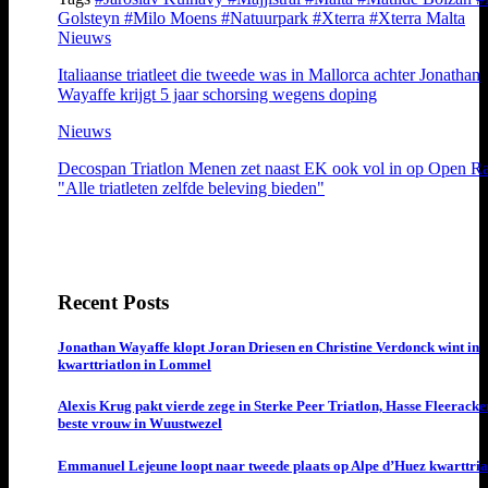
Golsteyn
#Milo Moens
#Natuurpark
#Xterra
#Xterra Malta
Nieuws
Italiaanse triatleet die tweede was in Mallorca achter Jonathan
Wayaffe krijgt 5 jaar schorsing wegens doping
Nieuws
Decospan Triatlon Menen zet naast EK ook vol in op Open R
"Alle triatleten zelfde beleving bieden"
Recent Posts
Jonathan Wayaffe klopt Joran Driesen en Christine Verdonck wint in
kwarttriatlon in Lommel
Alexis Krug pakt vierde zege in Sterke Peer Triatlon, Hasse Fleeracke
beste vrouw in Wuustwezel
Emmanuel Lejeune loopt naar tweede plaats op Alpe d’Huez kwarttria