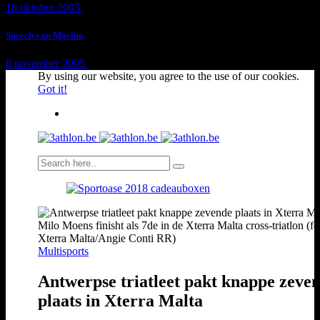
18 oktober 2005
1 min
read
Speech van Marino
8 november 2005
1 min
read
By using our website, you agree to the use of our cookies.
Got it!
Milo Moens finisht als 7de in de Xterra Malta cross-triatlon (fo
Xterra Malta/Angie Conti RR)
Multisports
Antwerpse triatleet pakt knappe zeve
plaats in Xterra Malta