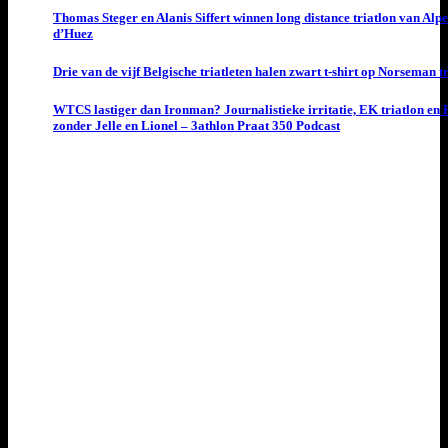
Thomas Steger en Alanis Siffert winnen long distance triatlon van Alpe
d’Huez
Drie van de vijf Belgische triatleten halen zwart t-shirt op Norseman t
WTCS lastiger dan Ironman? Journalistieke irritatie, EK triatlon en
zonder Jelle en Lionel – 3athlon Praat 350 Podcast