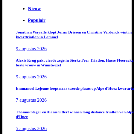
Nieuw
Populair
Jonathan Wayaffe klopt Joran Driesen en Christine Verdonck wint in
kwarttriatlon in Lommel
9 augustus 2026
Alexis Krug pakt vierde zege in Sterke Peer Triatlon, Hasse Fleeracke
beste vrouw in Wuustwezel
9 augustus 2026
Emmanuel Lejeune loopt naar tweede plaats op Alpe d’Huez kwarttria
7 augustus 2026
Thomas Steger en Alanis Siffert winnen long distance triatlon van Alpe
d’Huez
5 augustus 2026