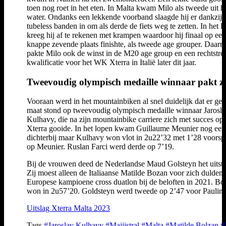
toen nog roet in het eten. In Malta kwam Milo als tweede uit h
water. Ondanks een lekkende voorband slaagde hij er dankzij z
tubeless banden in om als derde de fiets weg te zetten. In het l
kreeg hij af te rekenen met krampen waardoor hij finaal op een
knappe zevende plaats finishte, als tweede age grouper. Daar
pakte Milo ook de winst in de M20 age group en een rechtstre
kwalificatie voor het WK Xterra in Italië later dit jaar.
Tweevoudig olympisch medaille winnaar pakt z
Vooraan werd in het mountainbiken al snel duidelijk dat er ge
maat stond op tweevoudig olympisch medaille winnaar Jarosl
Kulhavy, die na zijn mountainbike carriere zich met succes op
Xterra gooide. In het lopen kwam Guillaume Meunier nog een
dichterbij maar Kulhavy won vlot in 2u22’32 met 1’28 voors
op Meunier. Ruslan Farci werd derde op 7’19.
Bij de vrouwen deed de Nederlandse Maud Golsteyn het uitst
Zij moest alleen de Italiaanse Matilde Bozan voor zich dulden,
Europese kampioene cross duatlon bij de beloften in 2021. Bo
won in 2u57’20. Goldsteyn werd tweede op 2’47 voor Pauline
Uitslag Xterra Malta 2023
Tags
#Jaroslav Kulhavy
#Majjistral
#Malta
#Matilde Bolzan
#