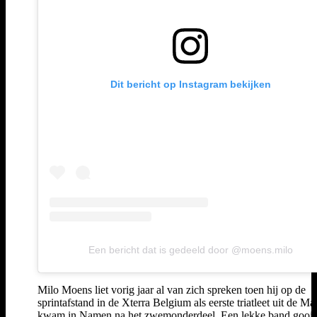
Dit bericht op Instagram bekijken
Een bericht dat is gedeeld door @moens.milo
Milo Moens liet vorig jaar al van zich spreken toen hij op de
sprintafstand in de Xterra Belgium als eerste triatleet uit de Ma
kwam in Namen na het zwemonderdeel. Een lekke band gooi