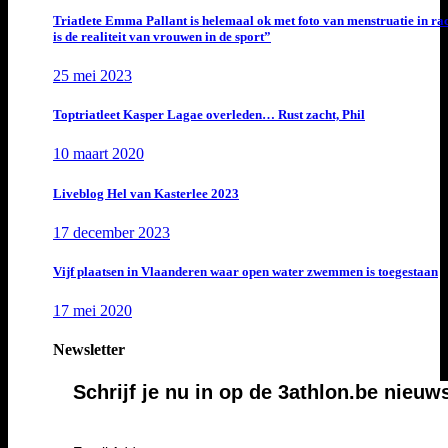
Triatlete Emma Pallant is helemaal ok met foto van menstruatie in ra
is de realiteit van vrouwen in de sport”
25 mei 2023
Toptriatleet Kasper Lagae overleden… Rust zacht, Phil
10 maart 2020
Liveblog Hel van Kasterlee 2023
17 december 2023
Vijf plaatsen in Vlaanderen waar open water zwemmen is toegestaan
17 mei 2020
Newsletter
Schrijf je nu in op de 3athlon.be nieuw