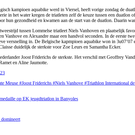
lgisch kampioen aquabike werd in Viersel, heeft vorige zondag de dua
rie in het water kregen de triatleten zelf de keuze tussen een duatlon
r hun gezondheid en kwamen aan de start van de duatlon. Daarin war
tweestrijd tussen Lommelse triatleet Niels Vanhoven en plaatselijk favo
ssen Vanhove en Alexandre maar een handvol seconden. In de eerste twe
tieve versnelling in. De Belgische kapmpioen aquabike won in 3u07’0
aisse duidelijk de sterkste voor Zoe Leurs en Samantha Ecker.
ederlander Joost Friderichs de sterkste. Het verschil met Geoffrey V
 Ramet en Aline Jaumotte.
023
te Meuse
#Joost Friderichs
#Niels Vanhove
#Triathlon International 
edaille op EK jeugdtriatlon in Banyoles
s domineert