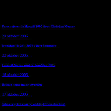
Subscribe Now
Trending News
Persconferentie Hawaii 2005 door Christian Meuser
20 oktober 2005
9 min
read
IronMan Hawaii 2005 : Bert Jammaer
22 oktober 2005
4 min
read
Faris Al-Sultan wint de IronMan 2005
16 oktober 2005
1 min
read
Belsele : moe maar tevreden
17 oktober 2005
1 min
read
Niks vergeten voor je wedstijd? Een checklist