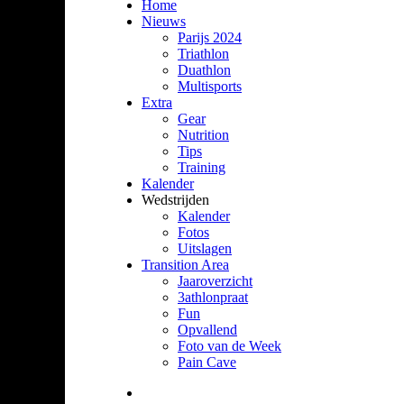
Home
Nieuws
Parijs 2024
Triathlon
Duathlon
Multisports
Extra
Gear
Nutrition
Tips
Training
Kalender
Wedstrijden
Kalender
Fotos
Uitslagen
Transition Area
Jaaroverzicht
3athlonpraat
Fun
Opvallend
Foto van de Week
Pain Cave