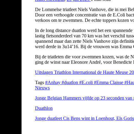
De Lommelse triatleet Niels Vanhove, die in mei Be
Door een verhoogde concentratie van de E.Coli bacte
verkoos om te zwemmen. De echte toppers kozen voo
In de long distance duatlon werd het een spannende 
lastig fietsonderdeel van 70 km was het verschil tu
spannend maar dan zette Niels Vanhove zijn defini
werd derde in 3u14’16. Bij de vrouwen was Emma Cl
Bij de triatleten die voor zwemmen kozen, was de N
ging de winst naar Eleonore André, voor Benedicte
Uitslagen Triathlon International de Haute Meuse 2
Tags
#Anhay
#duatlon
#E.coli
#Emma Claisse
#Hau
Nieuws
Jonge Belgian Hammers vijfde op 23 seconden van m
Duathlon
Jonge duatleet Cis Bens wint in Loenhout, Els Gori