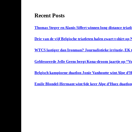
Recent Posts
Thomas Steger en Alanis Siffert winnen long distance triat
Drie van de vijf Belgische triatleten halen zwart t-shirt op
WTCS lastiger dan Ironman? Journalistieke irritatie, EK t
Geblesseerde Jelle Geens bergt Kona-droom jaartje op “Vol
Belgisch kampioene duatlon Jonie Vanhoutte wint Alpe d’
Emile Blondel-Hermant wint 6de keer Alpe d’Huez duatlon,