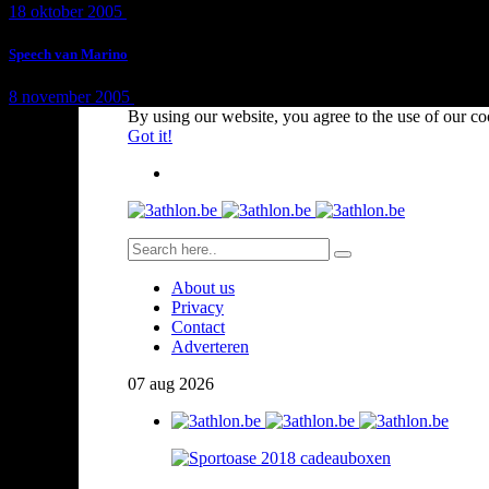
18 oktober 2005
1 min
read
Speech van Marino
8 november 2005
1 min
read
By using our website, you agree to the use of our co
Got it!
About us
Privacy
Contact
Adverteren
07
aug
2026