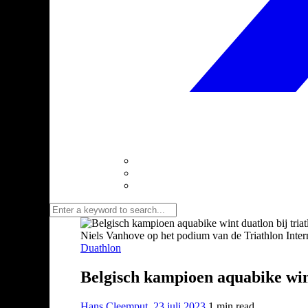
Niels Vanhove op het podium van de Triathlon Inter
Duathlon
Belgisch kampioen aquabike win
Hans Cleemput
,
23 juli 2023
1 min
read