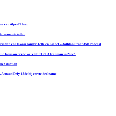
lon van Alpe d’Huez
 Norseman triatlon
riatlon en Hawaii zonder Jelle en Lionel – 3athlon Praat 350 Podcast
le focus op derde wereldtitel 70.3 Ironman in Nice”
Huez duatlon
 Arnaud Dely 15de bij eerste deelname