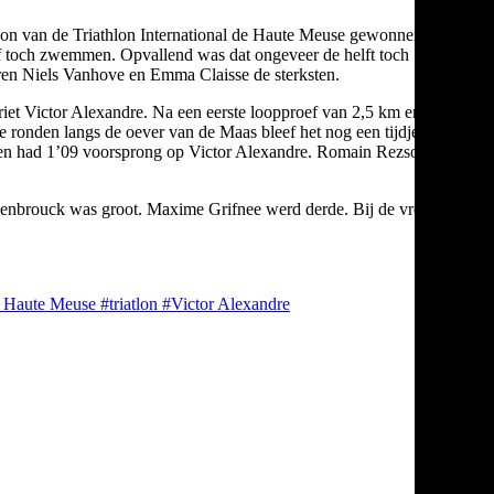
tlon van de Triathlon International de Haute Meuse gewonnen.
 of toch zwemmen. Opvallend was dat ongeveer de helft toch
en Niels Vanhove en Emma Claisse de sterksten.
riet Victor Alexandre. Na een eerste loopproef van 2,5 km en een
e ronden langs de oever van de Maas bleef het nog een tijdje
7 en had 1’09 voorsprong op Victor Alexandre. Romain Rezsohazy
andenbrouck was groot. Maxime Grifnee werd derde. Bij de vrouwen
de Haute Meuse
#triatlon
#Victor Alexandre