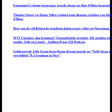
Emmanuel Lejeune loopt naar tweede plaats op Alpe d’Huez kwarttria
Thomas Steger en Alanis Siffert winnen long distance triatlon van Alpe
d’Huez
Drie van de vijf Belgische triatleten halen zwart t-shirt op Norseman t
WTCS lastiger dan Ironman? Journalistieke irritatie, EK triatlon en
zonder Jelle en Lionel – 3athlon Praat 350 Podcast
Geblesseerde Jelle Geens bergt Kona-droom jaartje op “Volle focus o
wereldtitel 70.3 Ironman in Nice”