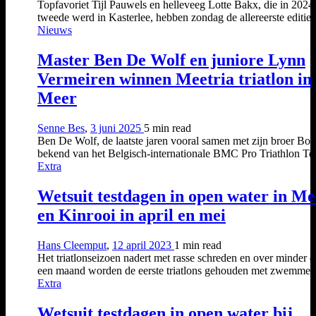
Topfavoriet Tijl Pauwels en helleveeg Lotte Bakx, die in 2024
tweede werd in Kasterlee, hebben zondag de allereerste editie 
Nieuws
Master Ben De Wolf en juniore Lynn
Vermeiren winnen Meetria triatlon in
Meer
Senne Bes
,
3 juni 2025
5 min
read
Ben De Wolf, de laatste jaren vooral samen met zijn broer Bob
bekend van het Belgisch-internationale BMC Pro Triathlon Tea
Extra
Wetsuit testdagen in open water in Me
en Kinrooi in april en mei
Hans Cleemput
,
12 april 2023
1 min
read
Het triatlonseizoen nadert met rasse schreden en over minder 
een maand worden de eerste triatlons gehouden met zwemmen 
Extra
Wetsuit testdagen in open water bij