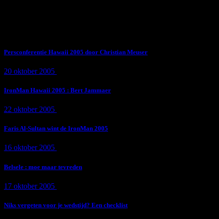
Subscribe Now
Trending News
Persconferentie Hawaii 2005 door Christian Meuser
20 oktober 2005
9 min
read
IronMan Hawaii 2005 : Bert Jammaer
22 oktober 2005
4 min
read
Faris Al-Sultan wint de IronMan 2005
16 oktober 2005
1 min
read
Belsele : moe maar tevreden
17 oktober 2005
1 min
read
Niks vergeten voor je wedstijd? Een checklist