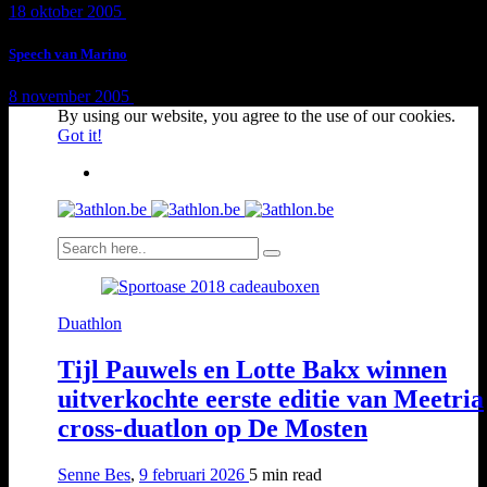
18 oktober 2005
1 min
read
Speech van Marino
8 november 2005
1 min
read
By using our website, you agree to the use of our cookies.
Got it!
Duathlon
Tijl Pauwels en Lotte Bakx winnen
uitverkochte eerste editie van Meetria
cross-duatlon op De Mosten
Senne Bes
,
9 februari 2026
5 min
read