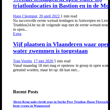
triatlonlocaties in Bastion en in de Mo
Hans Cleemput
,
20 april 2022
1 min
read
Na succesvolle eerste wetsuit testdagen in Antwerpen en Leuv
Triathlon24.be nu de volgende stap met de eerste wetsuit testd
in open...
Extra
Vijf plaatsen in Vlaanderen waar open
water zwemmen is toegestaan
Tom Verelst
,
17 mei 2020
5 min
read
Vanaf maandag 18 mei mag er opnieuw in groep in open wate
getraind worden, maar let op: dit kan niet...
Recent Posts
Alexis Krug pakt vierde zege in Sterke Peer Triatlon, Hasse Fleeracke
beste vrouw in Wuustwezel