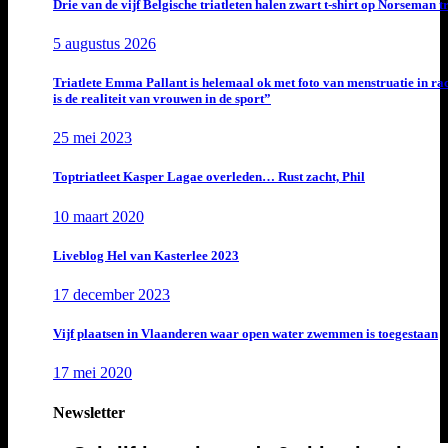
Drie van de vijf Belgische triatleten halen zwart t-shirt op Norseman t
5 augustus 2026
Triatlete Emma Pallant is helemaal ok met foto van menstruatie in ra
is de realiteit van vrouwen in de sport”
25 mei 2023
Toptriatleet Kasper Lagae overleden… Rust zacht, Phil
10 maart 2020
Liveblog Hel van Kasterlee 2023
17 december 2023
Vijf plaatsen in Vlaanderen waar open water zwemmen is toegestaan
17 mei 2020
Newsletter