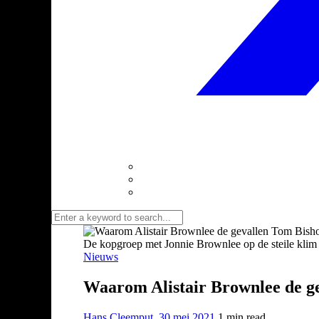
De kopgroep met Jonnie Brownlee op de steile klim 
Nieuws
Waarom Alistair Brownlee de ge
Hans Cleemput
,
30 mei 2021
1 min
read