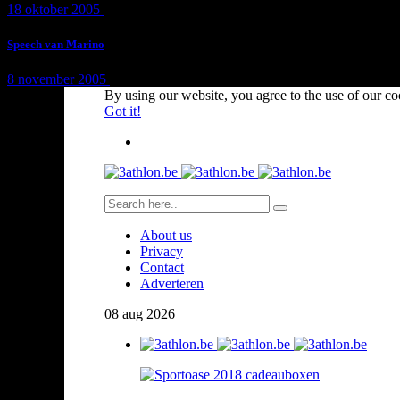
18 oktober 2005
1 min
read
Speech van Marino
8 november 2005
1 min
read
By using our website, you agree to the use of our co
Got it!
About us
Privacy
Contact
Adverteren
08
aug
2026