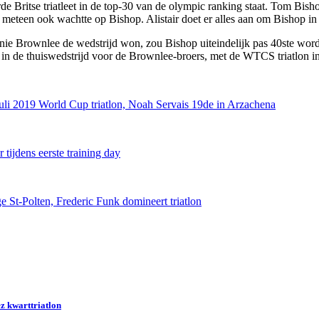
rde Britse triatleet in de top-30 van de olympic ranking staat. Tom Bish
j meteen ook wachtte op Bishop. Alistair doet er alles aan om Bishop in 
onnie Brownlee de wedstrijd won, zou Bishop uiteindelijk pas 40ste worde
in de thuiswedstrijd voor de Brownlee-broers, met de WTCS triatlon i
juli 2019 World Cup triatlon, Noah Servais 19de in Arzachena
 tijdens eerste training day
 St-Polten, Frederic Funk domineert triatlon
z kwarttriatlon