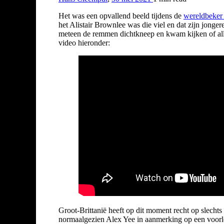
Het was een opvallend beeld tijdens de
wereldbeker t
het Alistair Brownlee was die viel en dat zijn jong
meteen de remmen dichtkneep en kwam kijken of all
video hieronder:
Groot-Brittanië heeft op dit moment recht op slechts
normaalgezien Alex Yee in aanmerking op een voorlo