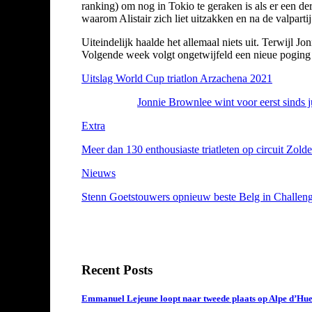
ranking) om nog in Tokio te geraken is als er een de
waarom Alistair zich liet uitzakken en na de valparti
Uiteindelijk haalde het allemaal niets uit. Terwijl J
Volgende week volgt ongetwijfeld een nieue poging 
Uitslag World Cup triatlon Arzachena 2021
Jonnie Brownlee wint voor eerst sinds 
Extra
Meer dan 130 enthousiaste triatleten op circuit Zolder
Nieuws
Stenn Goetstouwers opnieuw beste Belg in Challenge
Recent Posts
Emmanuel Lejeune loopt naar tweede plaats op Alpe d’Hue