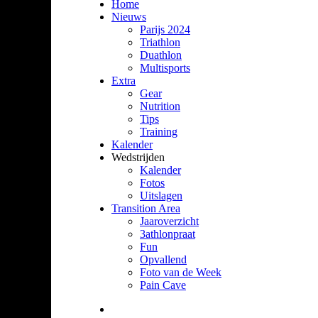
Home
Nieuws
Parijs 2024
Triathlon
Duathlon
Multisports
Extra
Gear
Nutrition
Tips
Training
Kalender
Wedstrijden
Kalender
Fotos
Uitslagen
Transition Area
Jaaroverzicht
3athlonpraat
Fun
Opvallend
Foto van de Week
Pain Cave