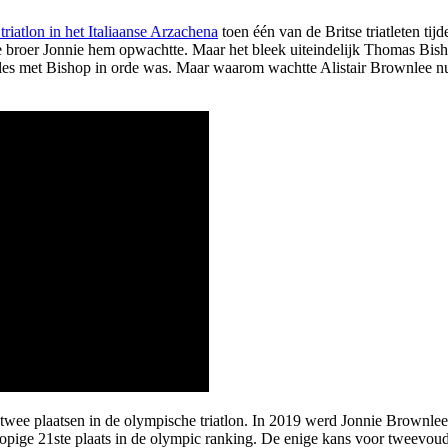
riatlon in het Italiaanse Arzachena
toen één van de Britse triatleten ti
ere broer Jonnie hem opwachtte. Maar het bleek uiteindelijk Thomas Bish
es met Bishop in orde was. Maar waarom wachtte Alistair Brownlee nu 
 twee plaatsen in de olympische triatlon. In 2019 werd Jonnie Brownlee 
pige 21ste plaats in de olympic ranking. De enige kans voor tweevoud