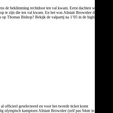
jdens de beklimming rechtdoor ten val kwam. Eerst dachten we dat
op te zijn die ten val kwam. En het was Alistair Brownlee die
op Thomas Bishop? Bekijk de valpartij na 1’05 in de highlights
al officieel geselecteerd en voor het tweede ticket komt
ig olympisch kampioen Alistair Brownlee (zelf pas 94ste in de