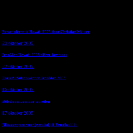
Subscribe Now
Trending News
Persconferentie Hawaii 2005 door Christian Meuser
20 oktober 2005
9 min
read
IronMan Hawaii 2005 : Bert Jammaer
22 oktober 2005
4 min
read
Faris Al-Sultan wint de IronMan 2005
16 oktober 2005
1 min
read
Belsele : moe maar tevreden
17 oktober 2005
1 min
read
Niks vergeten voor je wedstijd? Een checklist