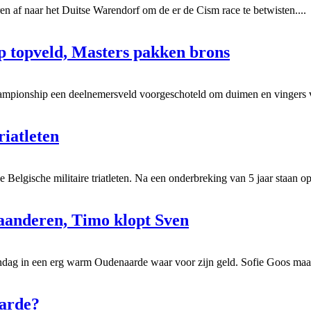
iren af naar het Duitse Warendorf om de er de Cism race te betwisten....
op topveld, Masters pakken brons
ampionship een deelnemersveld voorgeschoteld om duimen en vingers van
riatleten
Belgische militaire triatleten. Na een onderbreking van 5 jaar staan o
laanderen, Timo klopt Sven
dag in een erg warm Oudenaarde waar voor zijn geld. Sofie Goos maak
aarde?