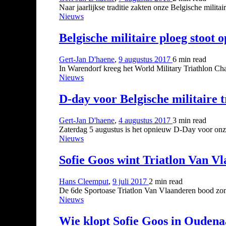
Naar jaarlijkse traditie zakten onze Belgische milita
Nieuws
Belgische militaire ploeg stoot 
Gert-Jan D'haene
,
9 augustus 2017
6 min
read
In Warendorf kreeg het World Military Triathlon Ch
Nieuws
D-day voor Belgische militaire t
Gert-Jan D'haene
,
4 augustus 2017
3 min
read
Zaterdag 5 augustus is het opnieuw D-Day voor onze 
Nieuws
Sofie Goos wint Triatlon Van V
Hans Cleemput
,
9 juli 2017
2 min
read
De 6de Sportoase Triatlon Van Vlaanderen bood zon
Nieuws
Wie klopt Sofie Goos in Ouden