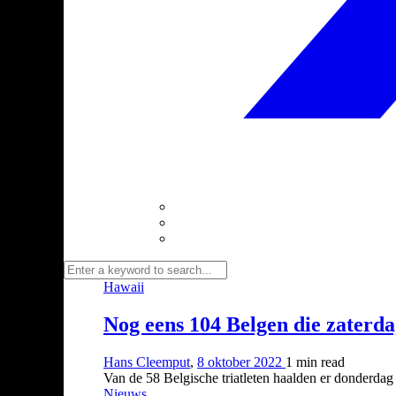
Hawaii
Nog eens 104 Belgen die zaterd
Hans Cleemput
,
8 oktober 2022
1 min
read
Van de 58 Belgische triatleten haalden er donderda
Nieuws