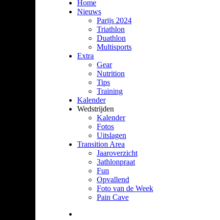
Home
Nieuws
Parijs 2024
Triathlon
Duathlon
Multisports
Extra
Gear
Nutrition
Tips
Training
Kalender
Wedstrijden
Kalender
Fotos
Uitslagen
Transition Area
Jaaroverzicht
3athlonpraat
Fun
Opvallend
Foto van de Week
Pain Cave