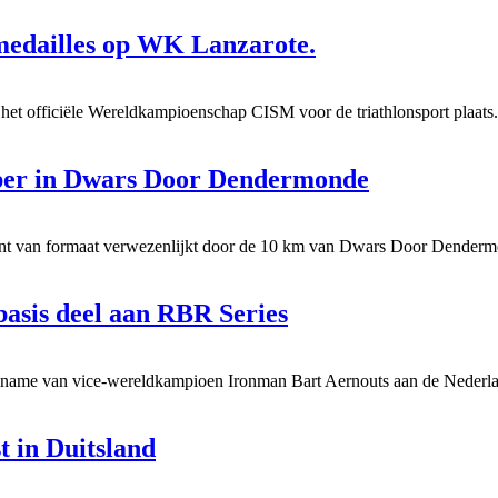
 medailles op WK Lanzarote.
het officiële Wereldkampioenschap CISM voor de triathlonsport plaats
opper in Dwars Door Dendermonde
unt van formaat verwezenlijkt door de 10 km van Dwars Door Denderm
asis deel aan RBR Series
elname van vice-wereldkampioen Ironman Bart Aernouts aan de Nederl
t in Duitsland