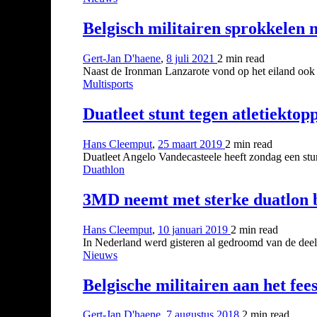
Belgisch militairen sprokkelen
Gert-Jan D'haene
,
8 juli 2021
2 min
read
Naast de Ironman Lanzarote vond op het eiland ook 
Multisports
Duatleet stunt tegen atletiekt
Hans Cleemput
,
25 maart 2019
2 min
read
Duatleet Angelo Vandecasteele heeft zondag een st
Duathlon
3MD neemt met sterke duatlon b
Hans Cleemput
,
10 januari 2019
2 min
read
In Nederland werd gisteren al gedroomd van de de
Nieuws
Belgische militairen aan het fees
Gert-Jan D'haene
,
7 augustus 2018
2 min
read