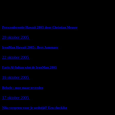
Subscribe Now
Trending News
Persconferentie Hawaii 2005 door Christian Meuser
20 oktober 2005
9 min
read
IronMan Hawaii 2005 : Bert Jammaer
22 oktober 2005
4 min
read
Faris Al-Sultan wint de IronMan 2005
16 oktober 2005
1 min
read
Belsele : moe maar tevreden
17 oktober 2005
1 min
read
Niks vergeten voor je wedstijd? Een checklist