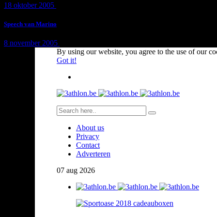
18 oktober 2005
1 min
read
Speech van Marino
8 november 2005
1 min
read
By using our website, you agree to the use of our co
Got it!
About us
Privacy
Contact
Adverteren
07
aug
2026