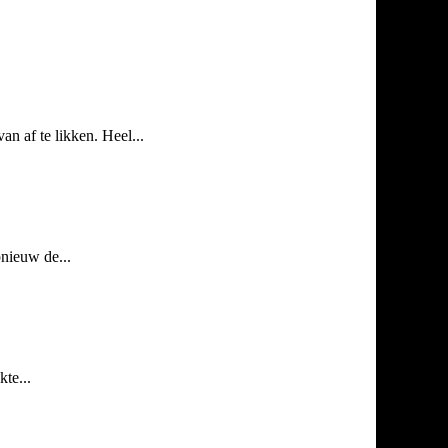
 af te likken. Heel...
pnieuw de...
te...