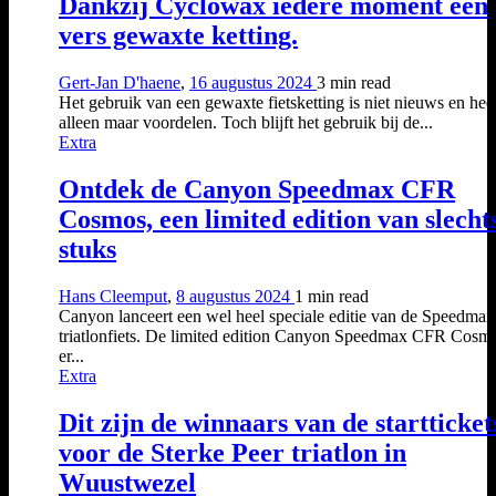
Dankzij Cyclowax iedere moment een
vers gewaxte ketting.
Gert-Jan D'haene
,
16 augustus 2024
3 min
read
Het gebruik van een gewaxte fietsketting is niet nieuws en hee
alleen maar voordelen. Toch blijft het gebruik bij de...
Extra
Ontdek de Canyon Speedmax CFR
Cosmos, een limited edition van slecht
stuks
Hans Cleemput
,
8 augustus 2024
1 min
read
Canyon lanceert een wel heel speciale editie van de Speedmax
triatlonfiets. De limited edition Canyon Speedmax CFR Cosmo
er...
Extra
Dit zijn de winnaars van de startticket
voor de Sterke Peer triatlon in
Wuustwezel