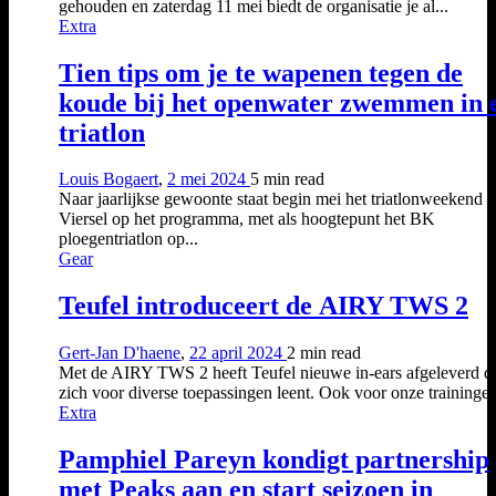
gehouden en zaterdag 11 mei biedt de organisatie je al...
Extra
Tien tips om je te wapenen tegen de
koude bij het openwater zwemmen in 
triatlon
Louis Bogaert
,
2 mei 2024
5 min
read
Naar jaarlijkse gewoonte staat begin mei het triatlonweekend i
Viersel op het programma, met als hoogtepunt het BK
ploegentriatlon op...
Gear
Teufel introduceert de AIRY TWS 2
Gert-Jan D'haene
,
22 april 2024
2 min
read
Met de AIRY TWS 2 heeft Teufel nieuwe in-ears afgeleverd d
zich voor diverse toepassingen leent. Ook voor onze trainingen
Extra
Pamphiel Pareyn kondigt partnership
met Peaks aan en start seizoen in