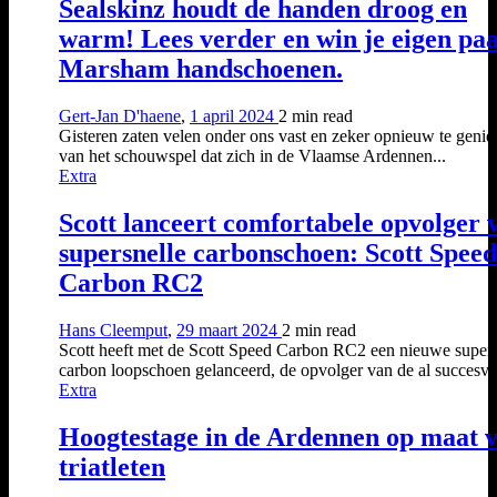
Sealskinz houdt de handen droog en
warm! Lees verder en win je eigen pa
Marsham handschoenen.
Gert-Jan D'haene
,
1 april 2024
2 min
read
Gisteren zaten velen onder ons vast en zeker opnieuw te genie
van het schouwspel dat zich in de Vlaamse Ardennen...
Extra
Scott lanceert comfortabele opvolger 
supersnelle carbonschoen: Scott Speed
Carbon RC2
Hans Cleemput
,
29 maart 2024
2 min
read
Scott heeft met de Scott Speed Carbon RC2 een nieuwe supers
carbon loopschoen gelanceerd, de opvolger van de al succesvol
Extra
Hoogtestage in de Ardennen op maat 
triatleten