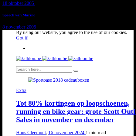
18 oktober 2005
1 min
read
Speech van Marino
8 november 2005
1 min
read
By using our website, you agree to the use of our cookies.
Got it!
Extra
Tot 80% kortingen op loopschoenen,
running en bike gear: grote Scott Outl
Sales in november en december
Hans Cleemput
,
16 november 2024
1 min
read