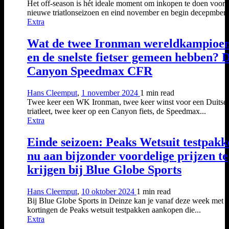
Het off-season is hét ideale moment om inkopen te doen voor 
nieuwe triatlonseizoen en eind november en begin decepmber..
Extra
Wat de twee Ironman wereldkampioe
en de snelste fietser gemeen hebben? 
Canyon Speedmax CFR
Hans Cleemput
,
1 november 2024
1 min
read
Twee keer een WK Ironman, twee keer winst voor een Duitse
triatleet, twee keer op een Canyon fiets, de Speedmax...
Extra
Einde seizoen: Peaks Wetsuit testpakk
nu aan bijzonder voordelige prijzen te
krijgen bij Blue Globe Sports
Hans Cleemput
,
10 oktober 2024
1 min
read
Bij Blue Globe Sports in Deinze kan je vanaf deze week met g
kortingen de Peaks wetsuit testpakken aankopen die...
Extra