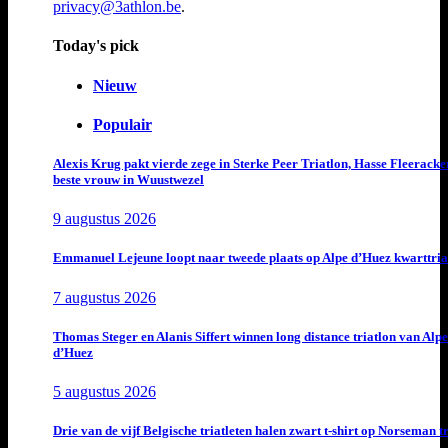
privacy@3athlon.be
.
Today's pick
Nieuw
Populair
Alexis Krug pakt vierde zege in Sterke Peer Triatlon, Hasse Fleeracke
beste vrouw in Wuustwezel
9 augustus 2026
Emmanuel Lejeune loopt naar tweede plaats op Alpe d’Huez kwarttria
7 augustus 2026
Thomas Steger en Alanis Siffert winnen long distance triatlon van Alpe
d’Huez
5 augustus 2026
Drie van de vijf Belgische triatleten halen zwart t-shirt op Norseman t