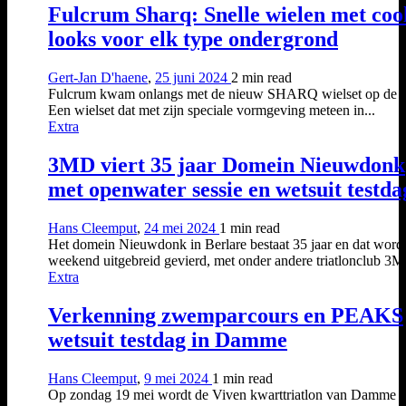
Fulcrum Sharq: Snelle wielen met coo
looks voor elk type ondergrond
Gert-Jan D'haene
,
25 juni 2024
2 min
read
Fulcrum kwam onlangs met de nieuw SHARQ wielset op de m
Een wielset dat met zijn speciale vormgeving meteen in...
Extra
3MD viert 35 jaar Domein Nieuwdonk
met openwater sessie en wetsuit testda
Hans Cleemput
,
24 mei 2024
1 min
read
Het domein Nieuwdonk in Berlare bestaat 35 jaar en dat wordt
weekend uitgebreid gevierd, met onder andere triatlonclub 3M
Extra
Verkenning zwemparcours en PEAKS
wetsuit testdag in Damme
Hans Cleemput
,
9 mei 2024
1 min
read
Op zondag 19 mei wordt de Viven kwarttriatlon van Damme