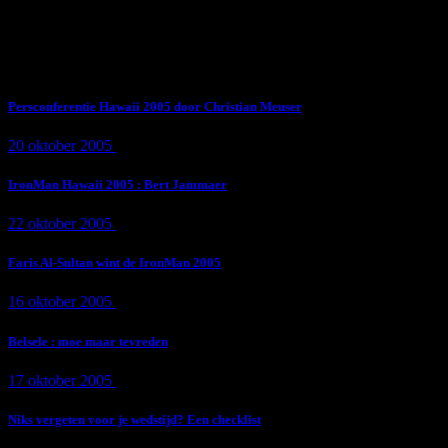
Subscribe Now
Trending News
Persconferentie Hawaii 2005 door Christian Meuser
20 oktober 2005
9 min
read
IronMan Hawaii 2005 : Bert Jammaer
22 oktober 2005
4 min
read
Faris Al-Sultan wint de IronMan 2005
16 oktober 2005
1 min
read
Belsele : moe maar tevreden
17 oktober 2005
1 min
read
Niks vergeten voor je wedstijd? Een checklist