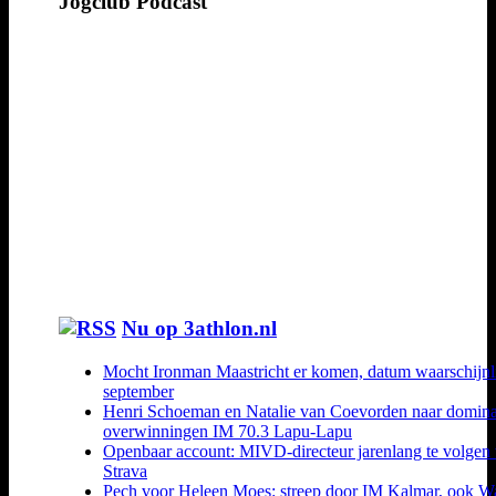
Jogclub Podcast
Nu op 3athlon.nl
Mocht Ironman Maastricht er komen, datum waarschijnl
september
Henri Schoeman en Natalie van Coevorden naar domin
overwinningen IM 70.3 Lapu-Lapu
Openbaar account: MIVD-directeur jarenlang te volgen 
Strava
Pech voor Heleen Moes: streep door IM Kalmar, ook W