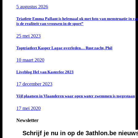
5 augustus 2026
Triatlete Emma Pallant is helemaal ok met foto van menstruatie in ra
is de realiteit van vrouwen in de sport”
25 mei 2023
Toptriatleet Kasper Lagae overleden… Rust zacht, Phil
10 maart 2020
Liveblog Hel van Kasterlee 2023
17 december 2023
Vijf plaatsen in Vlaanderen waar open water zwemmen is toegestaan
17 mei 2020
Newsletter
Schrijf je nu in op de 3athlon.be nieuw