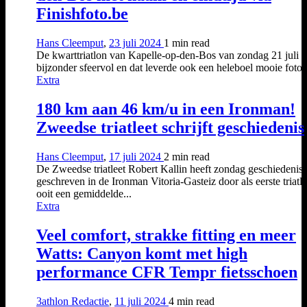
Finishfoto.be
Hans Cleemput
,
23 juli 2024
1 min
read
De kwarttriatlon van Kapelle-op-den-Bos van zondag 21 juli 
bijzonder sfeervol en dat leverde ook een heleboel mooie foto’s
Extra
180 km aan 46 km/u in een Ironman!
Zweedse triatleet schrijft geschiedenis
Hans Cleemput
,
17 juli 2024
2 min
read
De Zweedse triatleet Robert Kallin heeft zondag geschiedenis
geschreven in de Ironman Vitoria-Gasteiz door als eerste triatle
ooit een gemiddelde...
Extra
Veel comfort, strakke fitting en meer
Watts: Canyon komt met high
performance CFR Tempr fietsschoen
3athlon Redactie
,
11 juli 2024
4 min
read