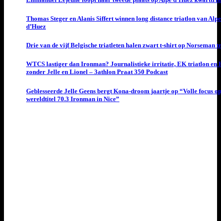
Thomas Steger en Alanis Siffert winnen long distance triatlon van Alpe
d’Huez
Drie van de vijf Belgische triatleten halen zwart t-shirt op Norseman t
WTCS lastiger dan Ironman? Journalistieke irritatie, EK triatlon en
zonder Jelle en Lionel – 3athlon Praat 350 Podcast
Geblesseerde Jelle Geens bergt Kona-droom jaartje op “Volle focus o
wereldtitel 70.3 Ironman in Nice”