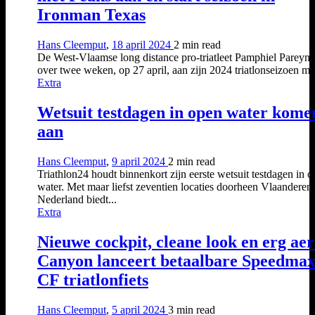
Ironman Texas
Hans Cleemput
,
18 april 2024
2 min
read
De West-Vlaamse long distance pro-triatleet Pamphiel Pareyn 
over twee weken, op 27 april, aan zijn 2024 triatlonseizoen met
Extra
Wetsuit testdagen in open water kome
aan
Hans Cleemput
,
9 april 2024
2 min
read
Triathlon24 houdt binnenkort zijn eerste wetsuit testdagen in 
water. Met maar liefst zeventien locaties doorheen Vlaanderen
Nederland biedt...
Extra
Nieuwe cockpit, cleane look en erg aer
Canyon lanceert betaalbare Speedma
CF triatlonfiets
Hans Cleemput
,
5 april 2024
3 min
read