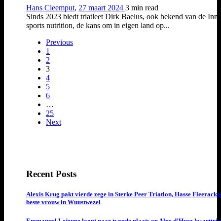
Hans Cleemput
,
27 maart 2024
3 min
read
Sinds 2023 biedt triatleet Dirk Baelus, ook bekend van de Inn
sports nutrition, de kans om in eigen land op...
Previous
1
2
3
4
5
6
…
25
Next
Recent Posts
Alexis Krug pakt vierde zege in Sterke Peer Triatlon, Hasse Fleeracke
beste vrouw in Wuustwezel
Emmanuel Lejeune loopt naar tweede plaats op Alpe d’Huez kwarttria