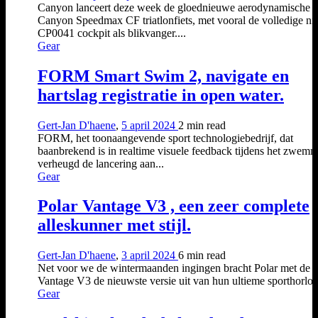
Canyon lanceert deze week de gloednieuwe aerodynamische
Canyon Speedmax CF triatlonfiets, met vooral de volledige n
CP0041 cockpit als blikvanger....
Gear
FORM Smart Swim 2, navigate en
hartslag registratie in open water.
Gert-Jan D'haene
,
5 april 2024
2 min
read
FORM, het toonaangevende sport technologiebedrijf, dat
baanbrekend is in realtime visuele feedback tijdens het zwemm
verheugd de lancering aan...
Gear
Polar Vantage V3 , een zeer complete
alleskunner met stijl.
Gert-Jan D'haene
,
3 april 2024
6 min
read
Net voor we de wintermaanden ingingen bracht Polar met de
Vantage V3 de nieuwste versie uit van hun ultieme sporthorloge
Gear