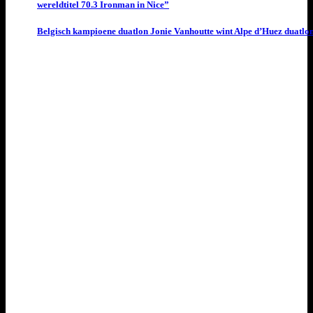
wereldtitel 70.3 Ironman in Nice”
Belgisch kampioene duatlon Jonie Vanhoutte wint Alpe d’Huez duatlo