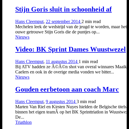
Stijn Goris sluit in schoonheid af
Hans Cleemput
,
22 september 2014
2 min
read
Mechelen leek de wedstrijd van de jeugd te worden, maar het
ouwe getrouwe Stijn Goris die de puntjes op...
Nieuws
Video: BK Sprint Dames Wuustwezel
Hans Cleemput
,
11 augustus 2014
1 min
read
Bij ATV hadden ze Ã©Ã©n shot van overal winnares Maaike
Caelers en ook in de overige media vonden we bitter...
Nieuws
Gouden eerbetoon aan coach Marc
Hans Cleemput
,
9 augustus 2014
3 min
read
Marten Van Riel en Kirsten Nuyes hielden de Belgische titels
binnen het eigen teamÂ op het BK Sprinttriatlon in Wuustweze
De...
Triathlon