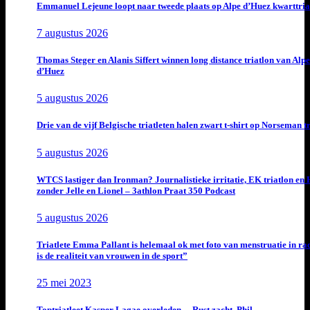
Emmanuel Lejeune loopt naar tweede plaats op Alpe d’Huez kwarttria
7 augustus 2026
Thomas Steger en Alanis Siffert winnen long distance triatlon van Alpe
d’Huez
5 augustus 2026
Drie van de vijf Belgische triatleten halen zwart t-shirt op Norseman t
5 augustus 2026
WTCS lastiger dan Ironman? Journalistieke irritatie, EK triatlon en
zonder Jelle en Lionel – 3athlon Praat 350 Podcast
5 augustus 2026
Triatlete Emma Pallant is helemaal ok met foto van menstruatie in ra
is de realiteit van vrouwen in de sport”
25 mei 2023
Toptriatleet Kasper Lagae overleden… Rust zacht, Phil