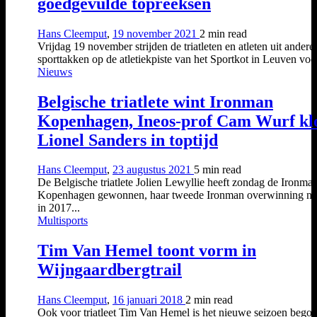
goedgevulde topreeksen
Hans Cleemput
,
19 november 2021
2 min
read
Vrijdag 19 november strijden de triatleten en atleten uit andere
sporttakken op de atletiekpiste van het Sportkot in Leuven voor
Nieuws
Belgische triatlete wint Ironman
Kopenhagen, Ineos-prof Cam Wurf kl
Lionel Sanders in toptijd
Hans Cleemput
,
23 augustus 2021
5 min
read
De Belgische triatlete Jolien Lewyllie heeft zondag de Ironma
Kopenhagen gewonnen, haar tweede Ironman overwinning na
in 2017...
Multisports
Tim Van Hemel toont vorm in
Wijngaardbergtrail
Hans Cleemput
,
16 januari 2018
2 min
read
Ook voor triatleet Tim Van Hemel is het nieuwe seizoen bego