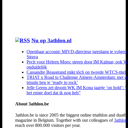
Nu op 3athlon.nl
Openbaar account: MIVD-directeur jarenlang te volgen 
Strava
Pech voor Heleen Moes: streep door IM Kalmar, ook W
onduidelijk
Cassandre Beaugrand mikt tóch op tweede WTCS-titel
TRIAT x Road to Challenge Almere-Amsterdam: met d
trisuits ben je ‘ready to rock’
Jelle Geens zet droom WK IM Kona jaartje ‘on hold’: “
het enige doel dat ik nog heb”
About 3athlon.be
3athlon.be is since 2005 the biggest online triathlon and duath
magazine in Belgium. Together with our colleagues of
3athlon
reach over 800.000 visitors per year.