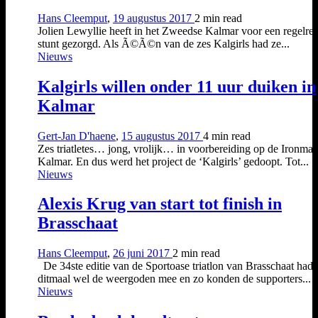
Hans Cleemput
,
19 augustus 2017
2 min
read
Jolien Lewyllie heeft in het Zweedse Kalmar voor een regelre
stunt gezorgd. Als Ã©Ã©n van de zes Kalgirls had ze...
Nieuws
Kalgirls willen onder 11 uur duiken in
Kalmar
Gert-Jan D'haene
,
15 augustus 2017
4 min
read
Zes triatletes… jong, vrolijk… in voorbereiding op de Ironma
Kalmar. En dus werd het project de ‘Kalgirls’ gedoopt. Tot...
Nieuws
Alexis Krug van start tot finish in
Brasschaat
Hans Cleemput
,
26 juni 2017
2 min
read
De 34ste editie van de Sportoase triatlon van Brasschaat had
ditmaal wel de weergoden mee en zo konden de supporters...
Nieuws