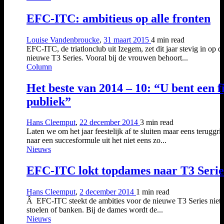
EFC-ITC: ambitieus op alle fronten
Louise Vandenbroucke
,
31 maart 2015
4 min
read
EFC-ITC, de triatlonclub uit Izegem, zet dit jaar stevig in op d
nieuwe T3 Series. Vooral bij de vrouwen behoort...
Column
Het beste van 2014 – 10: “U bent een f
publiek”
Hans Cleemput
,
22 december 2014
3 min
read
Laten we om het jaar feestelijk af te sluiten maar eens teruggri
naar een succesformule uit het niet eens zo...
Nieuws
EFC-ITC lokt topdames naar T3 Serie
Hans Cleemput
,
2 december 2014
1 min
read
Â EFC-ITC steekt de ambities voor de nieuwe T3 Series niet
stoelen of banken. Bij de dames wordt de...
Nieuws