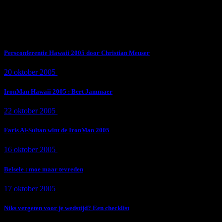
Subscribe Now
Trending News
Persconferentie Hawaii 2005 door Christian Meuser
20 oktober 2005
9 min
read
IronMan Hawaii 2005 : Bert Jammaer
22 oktober 2005
4 min
read
Faris Al-Sultan wint de IronMan 2005
16 oktober 2005
1 min
read
Belsele : moe maar tevreden
17 oktober 2005
1 min
read
Niks vergeten voor je wedstijd? Een checklist