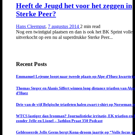
Heeft de Jeugd het voor het zeggen in
Sterke Peer?
Hans Cleemput
,
7 augustus 2014
2 min
read
Nog een twintigtal plaatsen en dan is ook het BK Sprint volled
uitverkocht op een nu al superdrukke Sterke Peer...
Recent Posts
Emmanuel Lejeune loopt naar tweede plaats op Alpe d’Huez kwarttria
Thomas Steger en Alanis Siffert winnen long distance triatlon van Alpe
d’Huez
Drie van de vijf Belgische triatleten halen zwart t-shirt op Norseman t
WTCS lastiger dan Ironman? Journalistieke irritatie, EK triatlon en
zonder Jelle en Lionel – 3athlon Praat 350 Podcast
Geblesseerde Jelle Geens bergt Kona-droom jaartje op “Volle focus o