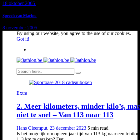
18 oktober 2005
1 min
read
Speech van Marino
8 november 2005
1 min
read
By using our website, you agree to the use of our cookies.
Got it!
Extra
2. Meer kilometers, minder kilo’s, ma
niet te snel – Van 113 naar 113
Hans Cleemput
,
23 december 2023
5 min
read
Is het mogelijk om op een jaar tijd van 113 kg naar een triatlo
113 km te geraken? Dat...