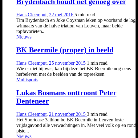
Brydenbach houdt net genoeg over
Hans Cleemput
,
22 mei 2016
5 min
read
Tim Brydenbach en Joke Coysman leken op voorhand de logi
winnaars van de halve triatlon van Leuven, maar beide
topfavorieten...
Nieuws
BK Beermile (proper) in beeld
Hans Cleemput
,
25 november 2015
1 min
read
Wie er niet bij was, kan bij deze het BK Beermile nog eens
herbeleven met de beelden van de topreeksen.
Multisports
Lukas Bosmans onttroont Peter
Denteneer
Hans Cleemput
,
21 november 2015
3 min
read
Het Sportoase 3athlon.be BK Beermile in Leuven loste
vrijdagavond alle verwachtingen in. Met veel volk op en rond
piste...
Nieuws