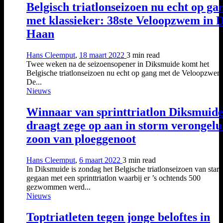
Belgisch triatlonseizoen nu echt op ga
met klassieker: 38ste Veloopzwem in 
Haan
Hans Cleemput
,
18 maart 2022
3 min
read
Twee weken na de seizoensopener in Diksmuide komt het
Belgische triatlonseizoen nu echt op gang met de Veloopzwem
De...
Nieuws
Winnaar van sprinttriatlon Diksmuid
draagt zege op aan in storm verongelu
zoon van ploeggenoot
Hans Cleemput
,
6 maart 2022
3 min
read
In Diksmuide is zondag het Belgische triatlonseizoen van start
gegaan met een sprinttriatlon waarbij er ’s ochtends 500
gezwommen werd...
Nieuws
Toptriatleten tegen jonge beloftes in