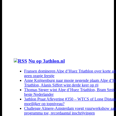
Nu op 3athlon.nl
Fransen domineren Alpe d’Huez Triathlon over korte af
geen oranje feestje
Anne Knijnenburg naar mooie negende plaats Alpe d’H
Triathlon, Alanis Siffert wint derde keer op rij
Thomas Steger wint Alpe d’Huez Triathlon, Bram Smit 
beste Nederlander
3athlon Praat Aflevering #350 – WTCS of Long Distan
moeilijker op topniveau?
Challenge Almere-Amsterdam voegt vuurwerkshow aa
programma toe, recordaantal inschrijvingen