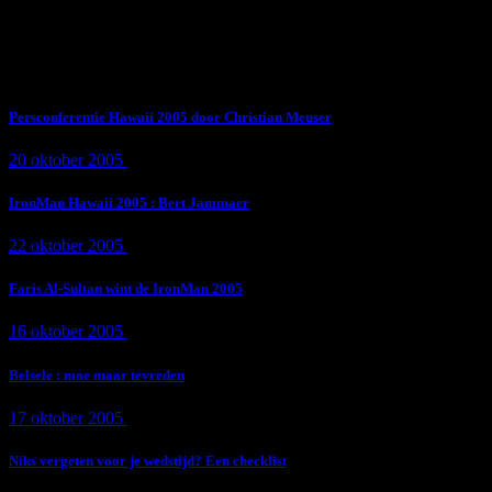
Subscribe Now
Trending News
Persconferentie Hawaii 2005 door Christian Meuser
20 oktober 2005
9 min
read
IronMan Hawaii 2005 : Bert Jammaer
22 oktober 2005
4 min
read
Faris Al-Sultan wint de IronMan 2005
16 oktober 2005
1 min
read
Belsele : moe maar tevreden
17 oktober 2005
1 min
read
Niks vergeten voor je wedstijd? Een checklist