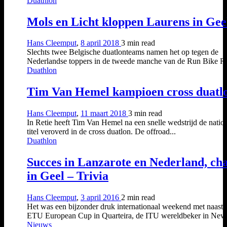
Duathlon
Mols en Licht kloppen Laurens in Gee
Hans Cleemput
,
8 april 2018
3 min
read
Slechts twee Belgische duatlonteams namen het op tegen de
Nederlandse toppers in de tweede manche van de Run Bike Ru
Duathlon
Tim Van Hemel kampioen cross duatl
Hans Cleemput
,
11 maart 2018
3 min
read
In Retie heeft Tim Van Hemel na een snelle wedstrijd de natio
titel veroverd in de cross duatlon. De offroad...
Duathlon
Succes in Lanzarote en Nederland, ch
in Geel – Trivia
Hans Cleemput
,
3 april 2016
2 min
read
Het was een bijzonder druk internationaal weekend met naast 
ETU European Cup in Quarteira, de ITU wereldbeker in New.
Nieuws