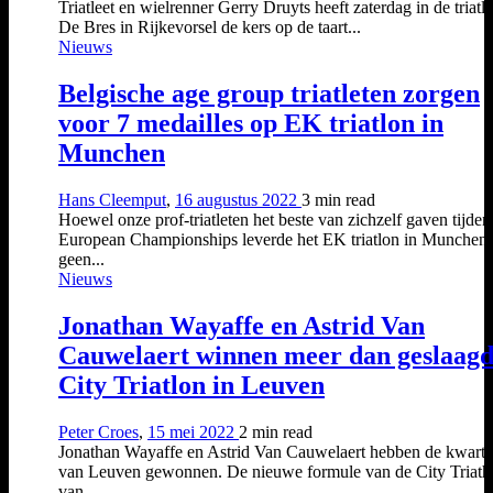
Triatleet en wielrenner Gerry Druyts heeft zaterdag in de triatl
De Bres in Rijkevorsel de kers op de taart...
Nieuws
Belgische age group triatleten zorgen
voor 7 medailles op EK triatlon in
Munchen
Hans Cleemput
,
16 augustus 2022
3 min
read
Hoewel onze prof-triatleten het beste van zichzelf gaven tijden
European Championships leverde het EK triatlon in Munchen 
geen...
Nieuws
Jonathan Wayaffe en Astrid Van
Cauwelaert winnen meer dan geslaag
City Triatlon in Leuven
Peter Croes
,
15 mei 2022
2 min
read
Jonathan Wayaffe en Astrid Van Cauwelaert hebben de kwarttr
van Leuven gewonnen. De nieuwe formule van de City Triath
van...