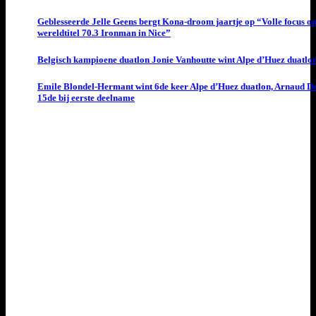
Geblesseerde Jelle Geens bergt Kona-droom jaartje op “Volle focus o
wereldtitel 70.3 Ironman in Nice”
Belgisch kampioene duatlon Jonie Vanhoutte wint Alpe d’Huez duatlo
Emile Blondel-Hermant wint 6de keer Alpe d’Huez duatlon, Arnaud D
15de bij eerste deelname