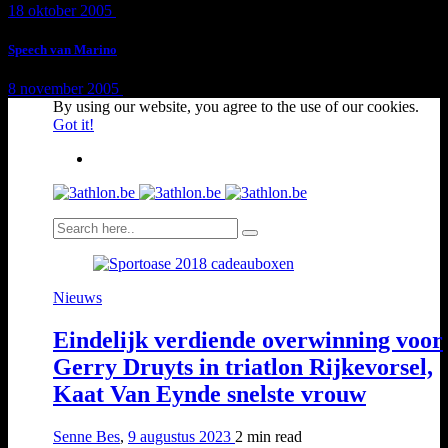
18 oktober 2005
1 min
read
Speech van Marino
8 november 2005
1 min
read
By using our website, you agree to the use of our cookies.
Got it!
Nieuws
Eindelijk verdiende overwinning voor
Gerry Druyts in triatlon Rijkevorsel,
Kaat Van Eynde snelste vrouw
Senne Bes
,
9 augustus 2023
2 min
read