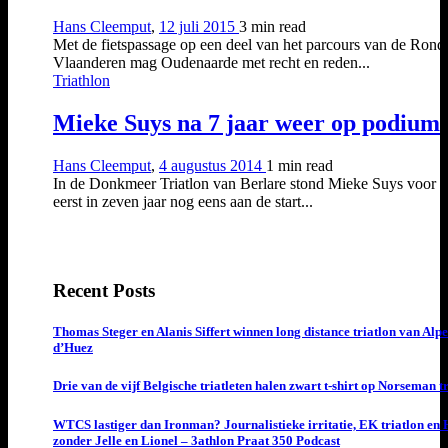
Hans Cleemput
,
12 juli 2015
3 min
read
Met de fietspassage op een deel van het parcours van de Rond
Vlaanderen mag Oudenaarde met recht en reden...
Triathlon
Mieke Suys na 7 jaar weer op podium
Hans Cleemput
,
4 augustus 2014
1 min
read
In de Donkmeer Triatlon van Berlare stond Mieke Suys voor h
eerst in zeven jaar nog eens aan de start...
Recent Posts
Thomas Steger en Alanis Siffert winnen long distance triatlon van Alpe
d’Huez
Drie van de vijf Belgische triatleten halen zwart t-shirt op Norseman t
WTCS lastiger dan Ironman? Journalistieke irritatie, EK triatlon en
zonder Jelle en Lionel – 3athlon Praat 350 Podcast