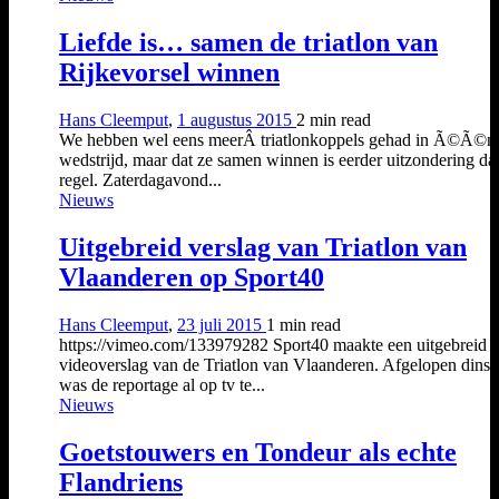
Liefde is… samen de triatlon van
Rijkevorsel winnen
Hans Cleemput
,
1 augustus 2015
2 min
read
We hebben wel eens meerÂ triatlonkoppels gehad in Ã©Ã©n
wedstrijd, maar dat ze samen winnen is eerder uitzondering da
regel. Zaterdagavond...
Nieuws
Uitgebreid verslag van Triatlon van
Vlaanderen op Sport40
Hans Cleemput
,
23 juli 2015
1 min
read
https://vimeo.com/133979282 Sport40 maakte een uitgebreid
videoverslag van de Triatlon van Vlaanderen. Afgelopen dins
was de reportage al op tv te...
Nieuws
Goetstouwers en Tondeur als echte
Flandriens