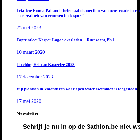
Triatlete Emma Pallant is helemaal ok met foto van menstruatie in ra
is de realiteit van vrouwen in de sport”
25 mei 2023
Toptriatleet Kasper Lagae overleden… Rust zacht, Phil
10 maart 2020
Liveblog Hel van Kasterlee 2023
17 december 2023
Vijf plaatsen in Vlaanderen waar open water zwemmen is toegestaan
17 mei 2020
Newsletter
Schrijf je nu in op de 3athlon.be nieuw