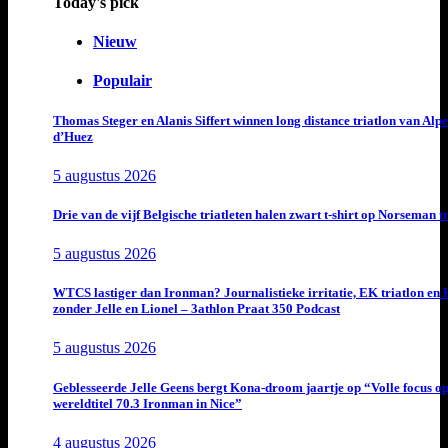
Today's pick
Nieuw
Populair
Thomas Steger en Alanis Siffert winnen long distance triatlon van Alpe
d’Huez
5 augustus 2026
Drie van de vijf Belgische triatleten halen zwart t-shirt op Norseman t
5 augustus 2026
WTCS lastiger dan Ironman? Journalistieke irritatie, EK triatlon en
zonder Jelle en Lionel – 3athlon Praat 350 Podcast
5 augustus 2026
Geblesseerde Jelle Geens bergt Kona-droom jaartje op “Volle focus o
wereldtitel 70.3 Ironman in Nice”
4 augustus 2026