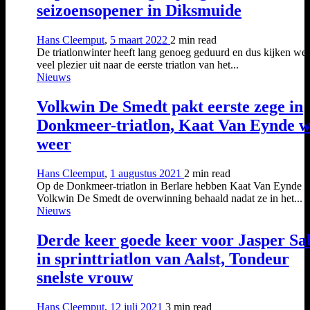
seizoensopener in Diksmuide
Hans Cleemput
,
5 maart 2022
2 min
read
De triatlonwinter heeft lang genoeg geduurd en dus kijken we
veel plezier uit naar de eerste triatlon van het...
Nieuws
Volkwin De Smedt pakt eerste zege in
Donkmeer-triatlon, Kaat Van Eynde w
weer
Hans Cleemput
,
1 augustus 2021
2 min
read
Op de Donkmeer-triatlon in Berlare hebben Kaat Van Eynde 
Volkwin De Smedt de overwinning behaald nadat ze in het...
Nieuws
Derde keer goede keer voor Jasper Sa
in sprinttriatlon van Aalst, Tondeur
snelste vrouw
Hans Cleemput
,
12 juli 2021
3 min
read