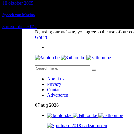
18 oktober 2005
1 min
read
Speech van Marino
8 november 2005
1 min
read
By using our website, you agree to the use of our co
Got it!
About us
Privacy
Contact
Adverteren
07
aug
2026