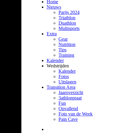
Home
Nieuws
Parijs 2024
Triathlon
Duathlon
Multisports
Extra
Gear
Nutrition
Tips
Training
Kalender
Wedstrijden
Kalender
Fotos
Uitslagen
Transition Area
Jaaroverzicht
3athlonpraat
Fun
Opvallend
Foto van de Week
Pain Cave