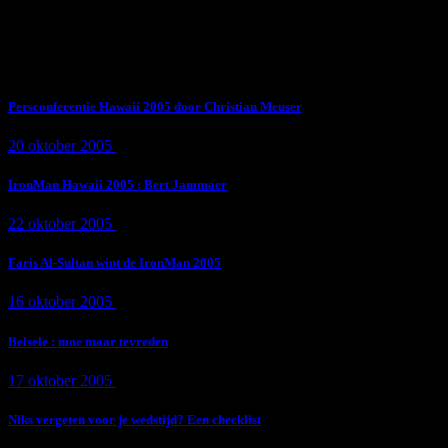
Subscribe Now
Trending News
Persconferentie Hawaii 2005 door Christian Meuser
20 oktober 2005
9 min
read
IronMan Hawaii 2005 : Bert Jammaer
22 oktober 2005
4 min
read
Faris Al-Sultan wint de IronMan 2005
16 oktober 2005
1 min
read
Belsele : moe maar tevreden
17 oktober 2005
1 min
read
Niks vergeten voor je wedstijd? Een checklist