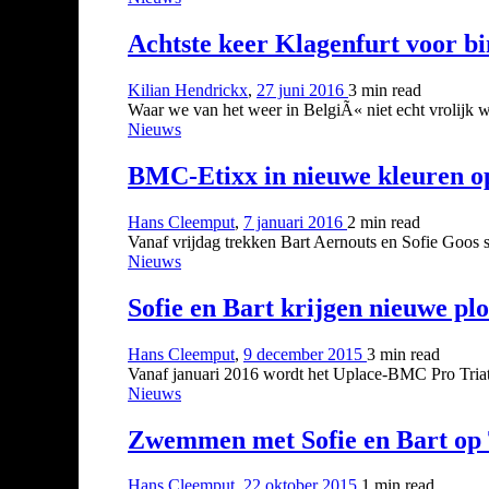
Achtste keer Klagenfurt voor b
Kilian Hendrickx
,
27 juni 2016
3 min
read
Waar we van het weer in BelgiÃ« niet echt vrolijk w
Nieuws
BMC-Etixx in nieuwe kleuren o
Hans Cleemput
,
7 januari 2016
2 min
read
Vanaf vrijdag trekken Bart Aernouts en Sofie Goos s
Nieuws
Sofie en Bart krijgen nieuwe p
Hans Cleemput
,
9 december 2015
3 min
read
Vanaf januari 2016 wordt het Uplace-BMC Pro Triatl
Nieuws
Zwemmen met Sofie en Bart op 
Hans Cleemput
,
22 oktober 2015
1 min
read