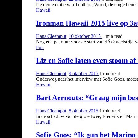
De derde editie van Triathlon World, de enige beurs i
Hawaii
Ironman Hawaii 2015 live op 3a
Hans Cleemput
,
10 oktober 2015
1 min
read
Nog een paar uur voor de start van dÃ© wedstrijd v
Fun
Liz en Sofie laten even stoom af
Hans Cleemput
,
9 oktober 2015
1 min
read
Onderweg naar het interview met Sofie Goos, moest
Hawaii
Bart Aernouts: “Graag mijn best
Hans Cleemput
,
8 oktober 2015
1 min
read
In de schaduw van de grote twee, Frederik en Marino
Hawaii
Sofie Goos: “Ik gun het Marino