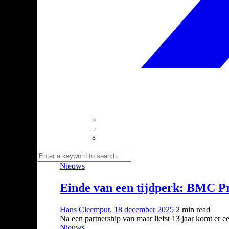
Nieuws
Einde van een tijdperk: BMC Pr
Hans Cleemput
,
18 december 2025
2 min
read
Na een partnership van maar liefst 13 jaar komt er 
Nieuws