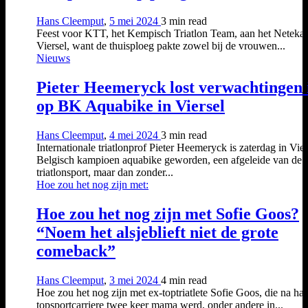
Hans Cleemput
,
5 mei 2024
3 min
read
Feest voor KTT, het Kempisch Triatlon Team, aan het Netekan
Viersel, want de thuisploeg pakte zowel bij de vrouwen...
Nieuws
Pieter Heemeryck lost verwachtingen 
op BK Aquabike in Viersel
Hans Cleemput
,
4 mei 2024
3 min
read
Internationale triatlonprof Pieter Heemeryck is zaterdag in Vier
Belgisch kampioen aquabike geworden, een afgeleide van de
triatlonsport, maar dan zonder...
Hoe zou het nog zijn met:
Hoe zou het nog zijn met Sofie Goos?
“Noem het alsjeblieft niet de grote
comeback”
Hans Cleemput
,
3 mei 2024
4 min
read
Hoe zou het nog zijn met ex-toptriatlete Sofie Goos, die na haa
topsportcarriere twee keer mama werd, onder andere in...