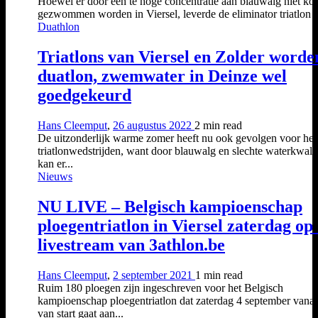
Hoewel er door een te hoge concentratie aan blauwalg niet ko
gezwommen worden in Viersel, leverde de eliminator triatlon di
Duathlon
Triatlons van Viersel en Zolder worde
duatlon, zwemwater in Deinze wel
goedgekeurd
Hans Cleemput
,
26 augustus 2022
2 min
read
De uitzonderlijk warme zomer heeft nu ook gevolgen voor hee
triatlonwedstrijden, want door blauwalg en slechte waterkwalit
kan er...
Nieuws
NU LIVE – Belgisch kampioenschap
ploegentriatlon in Viersel zaterdag op
livestream van 3athlon.be
Hans Cleemput
,
2 september 2021
1 min
read
Ruim 180 ploegen zijn ingeschreven voor het Belgisch
kampioenschap ploegentriatlon dat zaterdag 4 september vana
van start gaat aan...