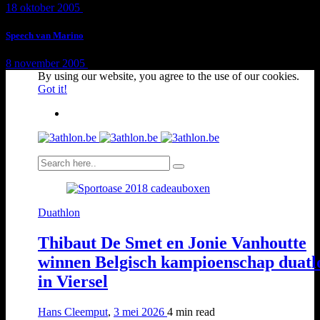
18 oktober 2005
1 min
read
Speech van Marino
8 november 2005
1 min
read
By using our website, you agree to the use of our cookies.
Got it!
Duathlon
Thibaut De Smet en Jonie Vanhoutte
winnen Belgisch kampioenschap duatl
in Viersel
Hans Cleemput
,
3 mei 2026
4 min
read