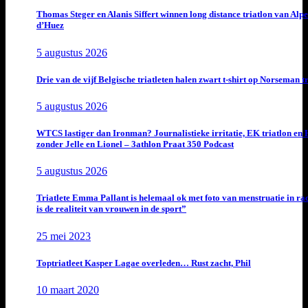
Thomas Steger en Alanis Siffert winnen long distance triatlon van Alpe
d’Huez
5 augustus 2026
Drie van de vijf Belgische triatleten halen zwart t-shirt op Norseman t
5 augustus 2026
WTCS lastiger dan Ironman? Journalistieke irritatie, EK triatlon en
zonder Jelle en Lionel – 3athlon Praat 350 Podcast
5 augustus 2026
Triatlete Emma Pallant is helemaal ok met foto van menstruatie in ra
is de realiteit van vrouwen in de sport”
25 mei 2023
Toptriatleet Kasper Lagae overleden… Rust zacht, Phil
10 maart 2020