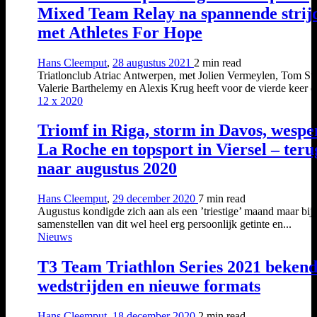
Mixed Team Relay na spannende strij
met Athletes For Hope
Hans Cleemput
,
28 augustus 2021
2 min
read
Triatlonclub Atriac Antwerpen, met Jolien Vermeylen, Tom Su
Valerie Barthelemy en Alexis Krug heeft voor de vierde keer op 
12 x 2020
Triomf in Riga, storm in Davos, wespe
La Roche en topsport in Viersel – teru
naar augustus 2020
Hans Cleemput
,
29 december 2020
7 min
read
Augustus kondigde zich aan als een ’triestige’ maand maar bij 
samenstellen van dit wel heel erg persoonlijk getinte en...
Nieuws
T3 Team Triathlon Series 2021 bekend
wedstrijden en nieuwe formats
Hans Cleemput
,
18 december 2020
2 min
read