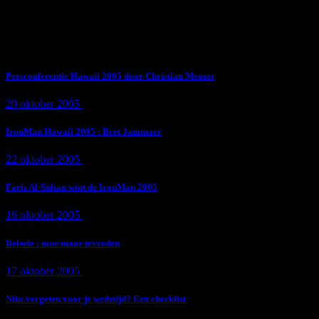
Subscribe Now
Trending News
Persconferentie Hawaii 2005 door Christian Meuser
20 oktober 2005
9 min
read
IronMan Hawaii 2005 : Bert Jammaer
22 oktober 2005
4 min
read
Faris Al-Sultan wint de IronMan 2005
16 oktober 2005
1 min
read
Belsele : moe maar tevreden
17 oktober 2005
1 min
read
Niks vergeten voor je wedstijd? Een checklist