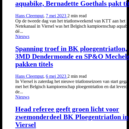
aquabike, Bernadette Goethals pakt ti
Hans Cleemput
,
7 mei 2023
2 min
read
Op de tweede dag van het triatlonweekend van KTT aan het
Netekanaal in Viersel was het Belgisch kampioenschap aquab
dé...
Nieuws
Spanning troef in BK ploegentriatlon,
3MD Dendermonde en SP&O Mechel
pakken titels
Hans Cleemput
,
6 mei 2023
2 min
read
In Viersel is zaterdag het nieuwe triatlonseizoen van start gega
met het Belgisch kampioenschap ploegentriatlon en dat leverde
de...
Nieuws
Head referee geeft groen licht voor
zwemonderdeel BK Ploegentriatlon in
Viersel