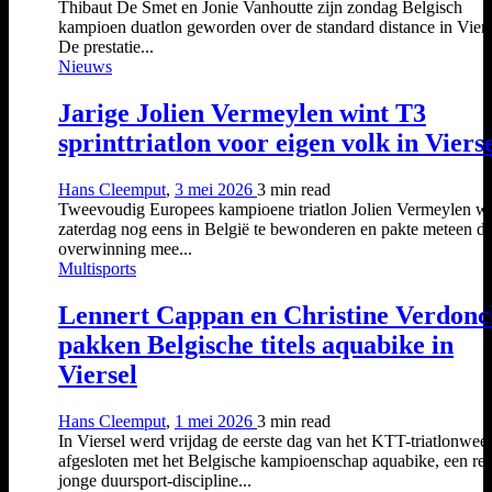
Thibaut De Smet en Jonie Vanhoutte zijn zondag Belgisch
kampioen duatlon geworden over de standard distance in Viers
De prestatie...
Nieuws
Jarige Jolien Vermeylen wint T3
sprinttriatlon voor eigen volk in Viers
Hans Cleemput
,
3 mei 2026
3 min
read
Tweevoudig Europees kampioene triatlon Jolien Vermeylen w
zaterdag nog eens in België te bewonderen en pakte meteen d
overwinning mee...
Multisports
Lennert Cappan en Christine Verdonc
pakken Belgische titels aquabike in
Viersel
Hans Cleemput
,
1 mei 2026
3 min
read
In Viersel werd vrijdag de eerste dag van het KTT-triatlonwe
afgesloten met het Belgische kampioenschap aquabike, een red
jonge duursport-discipline...