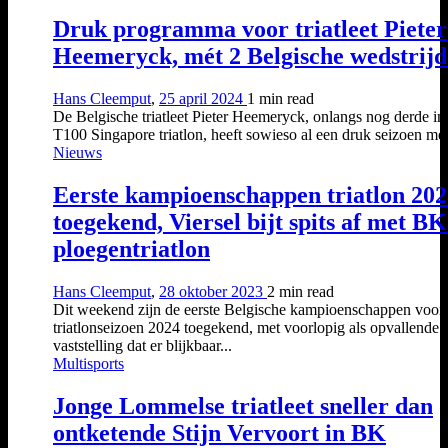
Druk programma voor triatleet Pieter
Heemeryck, mét 2 Belgische wedstrij
Hans Cleemput
,
25 april 2024
1 min
read
De Belgische triatleet Pieter Heemeryck, onlangs nog derde in
T100 Singapore triatlon, heeft sowieso al een druk seizoen met
Nieuws
Eerste kampioenschappen triatlon 20
toegekend, Viersel bijt spits af met BK
ploegentriatlon
Hans Cleemput
,
28 oktober 2023
2 min
read
Dit weekend zijn de eerste Belgische kampioenschappen voor 
triatlonseizoen 2024 toegekend, met voorlopig als opvallende
vaststelling dat er blijkbaar...
Multisports
Jonge Lommelse triatleet sneller dan
ontketende Stijn Vervoort in BK