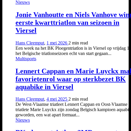
Nieuws
Jonie Vanhoutte en Niels Vanhove win
eerste kwarttriatlon van seizoen in
Viersel
Hans Cleemput
,
1 mei 2026
2 min
read
Een week na het BK Ploegentriatlon is in Viersel op vrijdag 1
het Belgische triatlonseizoen echt van start gegaan...
Multisports
Lennert Cappan en Marie Luyckx ma
favorietenrol waar op sterkbezet BK
aquabike in Viersel
Hans Cleemput
,
4 mei 2025
2 min
read
De West-Vlaamse triatleet Lennert Cappan en Oost-Vlaamse
triatlete Marie Luyckx zijn zondag Belgisch kampioen aquabi
geworden, een wat apart formaat...
Nieuws