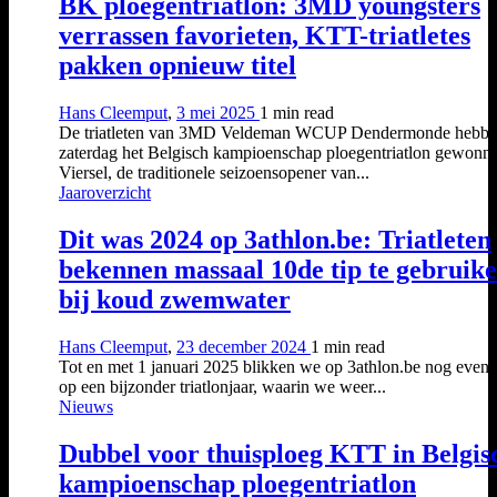
BK ploegentriatlon: 3MD youngsters
verrassen favorieten, KTT-triatletes
pakken opnieuw titel
Hans Cleemput
,
3 mei 2025
1 min
read
De triatleten van 3MD Veldeman WCUP Dendermonde hebb
zaterdag het Belgisch kampioenschap ploegentriatlon gewonne
Viersel, de traditionele seizoensopener van...
Jaaroverzicht
Dit was 2024 op 3athlon.be: Triatleten
bekennen massaal 10de tip te gebruik
bij koud zwemwater
Hans Cleemput
,
23 december 2024
1 min
read
Tot en met 1 januari 2025 blikken we op 3athlon.be nog even 
op een bijzonder triatlonjaar, waarin we weer...
Nieuws
Dubbel voor thuisploeg KTT in Belgis
kampioenschap ploegentriatlon