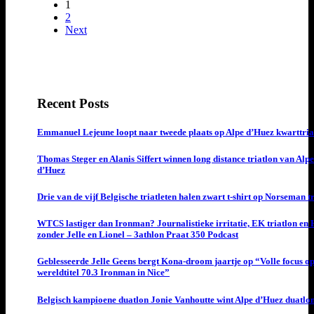
1
2
Next
Recent Posts
Emmanuel Lejeune loopt naar tweede plaats op Alpe d’Huez kwarttria
Thomas Steger en Alanis Siffert winnen long distance triatlon van Alpe
d’Huez
Drie van de vijf Belgische triatleten halen zwart t-shirt op Norseman t
WTCS lastiger dan Ironman? Journalistieke irritatie, EK triatlon en
zonder Jelle en Lionel – 3athlon Praat 350 Podcast
Geblesseerde Jelle Geens bergt Kona-droom jaartje op “Volle focus o
wereldtitel 70.3 Ironman in Nice”
Belgisch kampioene duatlon Jonie Vanhoutte wint Alpe d’Huez duatlo