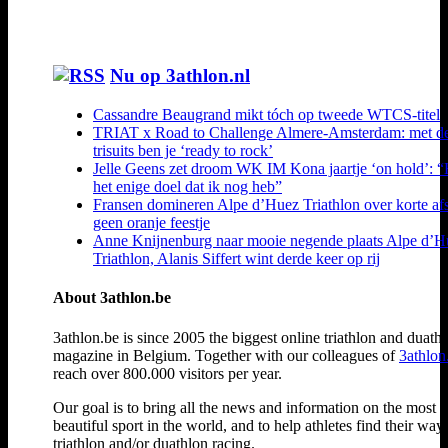
Nu op 3athlon.nl
Cassandre Beaugrand mikt tóch op tweede WTCS-titel
TRIAT x Road to Challenge Almere-Amsterdam: met d
trisuits ben je ‘ready to rock’
Jelle Geens zet droom WK IM Kona jaartje ‘on hold’: “
het enige doel dat ik nog heb”
Fransen domineren Alpe d’Huez Triathlon over korte af
geen oranje feestje
Anne Knijnenburg naar mooie negende plaats Alpe d’H
Triathlon, Alanis Siffert wint derde keer op rij
About 3athlon.be
3athlon.be is since 2005 the biggest online triathlon and duath
magazine in Belgium. Together with our colleagues of
3athlon
reach over 800.000 visitors per year.
Our goal is to bring all the news and information on the most
beautiful sport in the world, and to help athletes find their way
triathlon and/or duathlon racing.