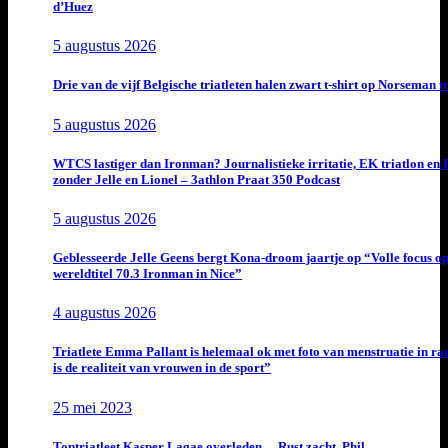
d’Huez
5 augustus 2026
Drie van de vijf Belgische triatleten halen zwart t-shirt op Norseman t
5 augustus 2026
WTCS lastiger dan Ironman? Journalistieke irritatie, EK triatlon en
zonder Jelle en Lionel – 3athlon Praat 350 Podcast
5 augustus 2026
Geblesseerde Jelle Geens bergt Kona-droom jaartje op “Volle focus o
wereldtitel 70.3 Ironman in Nice”
4 augustus 2026
Triatlete Emma Pallant is helemaal ok met foto van menstruatie in ra
is de realiteit van vrouwen in de sport”
25 mei 2023
Toptriatleet Kasper Lagae overleden… Rust zacht, Phil