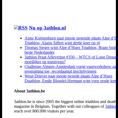
Nu op 3athlon.nl
Anne Knijnenburg naar mooie negende plaats Alpe d’H
Triathlon, Alanis Siffert wint derde keer op rij
Thomas Steger wint Alpe d’Huez Triathlon, Bram Smit 
beste Nederlander
3athlon Praat Aflevering #350 – WTCS of Long Distan
moeilijker op topniveau?
Challenge Almere-Amsterdam voegt vuurwerkshow aa
programma toe, recordaantal inschrijvingen
Wout Driever naar mooie tweede plaats Alpe d’Huez
Duathlon, Emile Blondel-Hermant wint voor zesde keer
About 3athlon.be
3athlon.be is since 2005 the biggest online triathlon and duath
magazine in Belgium. Together with our colleagues of
3athlon
reach over 800.000 visitors per year.