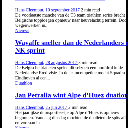
Hans Cleemput
,
10 september 2017
2 min
read
De voorlaatste manche van de T3 team triathlon series bracht 
Belgische topploegen opnieuw naar heuvelachtig terrein. Door
wegenwerken in...
Nieuws
Wayaffe sneller dan de Nederlanders 
NK sprint
Hans Cleemput
,
28 augustus 2017
3 min
read
De Belgische triatleten spelen dit seizoen een hoofdrol in de
Nederlandse Eredivisie. In de teamcompetitie mocht Squadra
Eindhoven al een...
Duathlon
Jan Petralia wint Alpe d’Huez duatlon
Hans Cleemput
,
25 juli 2017
2 min
read
Het jaarlijkse duursportfeestje op Alpe d’Huez is opnieuw
begonnen. Vandaag dinsdag mochten de duatleten de spits afbi
en vooraan in...
Nieuws