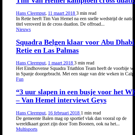
Tim Van Hemel kampioen cross duatl
Hans Cleemput
,
11 maart 2018
3 min
read
In Retie heeft Tim Van Hemel na een snelle wedstrijd de natio
titel veroverd in de cross duatlon. De offroad...
Nieuws
Squadra Belgen klaar voor Abu Dhabi
Retie en Las Palmas
Hans Cleemput
,
1 maart 2018
3 min
read
Het Eindhovense Squadra Triathlon Team heeft de voorbije w
in Spanje doorgebracht. Met een stage van drie weken in Calpe
Fun
“3 uur slapen in een busje voor het 
– Van Hemel interviewt Geys
Hans Cleemput
,
16 februari 2018
1 min
read
De gemeente Balen mag op sportief vlak dan vooral op de
wereldkaart gezet zijn door Tom Boonen, ook na het...
Multisports