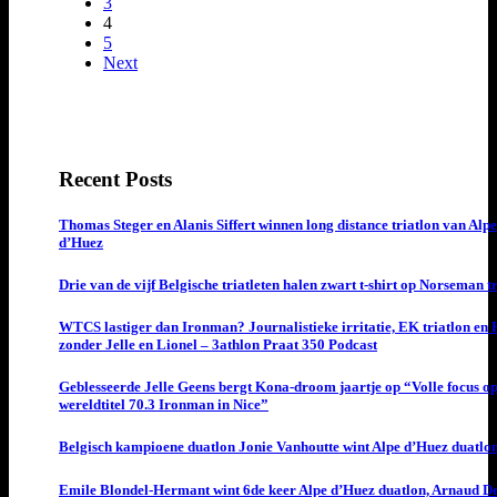
3
4
5
Next
Recent Posts
Thomas Steger en Alanis Siffert winnen long distance triatlon van Alpe
d’Huez
Drie van de vijf Belgische triatleten halen zwart t-shirt op Norseman t
WTCS lastiger dan Ironman? Journalistieke irritatie, EK triatlon en
zonder Jelle en Lionel – 3athlon Praat 350 Podcast
Geblesseerde Jelle Geens bergt Kona-droom jaartje op “Volle focus o
wereldtitel 70.3 Ironman in Nice”
Belgisch kampioene duatlon Jonie Vanhoutte wint Alpe d’Huez duatlo
Emile Blondel-Hermant wint 6de keer Alpe d’Huez duatlon, Arnaud D