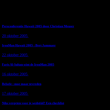
Subscribe Now
Trending News
Persconferentie Hawaii 2005 door Christian Meuser
20 oktober 2005
9 min
read
IronMan Hawaii 2005 : Bert Jammaer
22 oktober 2005
4 min
read
Faris Al-Sultan wint de IronMan 2005
16 oktober 2005
1 min
read
Belsele : moe maar tevreden
17 oktober 2005
1 min
read
Niks vergeten voor je wedstijd? Een checklist