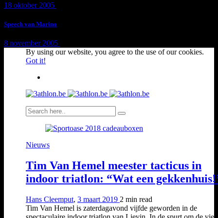
18 oktober 2005
1 min
read
Speech van Marino
8 november 2005
1 min
read
By using our website, you agree to the use of our cookies.
Got it!
Nieuws
Tim Van Hemel meester tacticus in
indoor triatlon: “Wat een gekkenhuis!
Hans Cleemput
,
3 maart 2019
2 min
read
Tim Van Hemel is zaterdagavond vijfde geworden in de
spectaculaire indoor triatlon van Lievin. In de spurt om de vierd