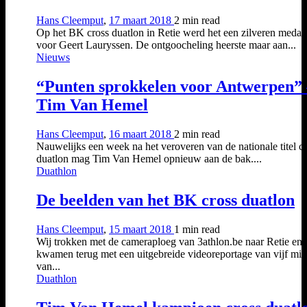
Hans Cleemput
,
17 maart 2018
2 min
read
Op het BK cross duatlon in Retie werd het een zilveren medail
voor Geert Lauryssen. De ontgoocheling heerste maar aan...
Nieuws
“Punten sprokkelen voor Antwerpen” 
Tim Van Hemel
Hans Cleemput
,
16 maart 2018
2 min
read
Nauwelijks een week na het veroveren van de nationale titel c
duatlon mag Tim Van Hemel opnieuw aan de bak....
Duathlon
De beelden van het BK cross duatlon
Hans Cleemput
,
15 maart 2018
1 min
read
Wij trokken met de cameraploeg van 3athlon.be naar Retie en
kwamen terug met een uitgebreide videoreportage van vijf mi
van...
Duathlon