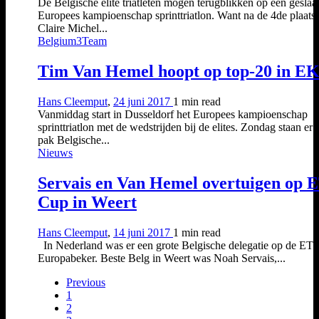
De Belgische elite triatleten mogen terugblikken op een gesla
Europees kampioenschap sprinttriatlon. Want na de 4de plaats
Claire Michel...
Belgium3Team
Tim Van Hemel hoopt op top-20 in E
Hans Cleemput
,
24 juni 2017
1 min
read
Vanmiddag start in Dusseldorf het Europees kampioenschap
sprinttriatlon met de wedstrijden bij de elites. Zondag staan er 
pak Belgische...
Nieuws
Servais en Van Hemel overtuigen op 
Cup in Weert
Hans Cleemput
,
14 juni 2017
1 min
read
In Nederland was er een grote Belgische delegatie op de ET
Europabeker. Beste Belg in Weert was Noah Servais,...
Previous
1
2